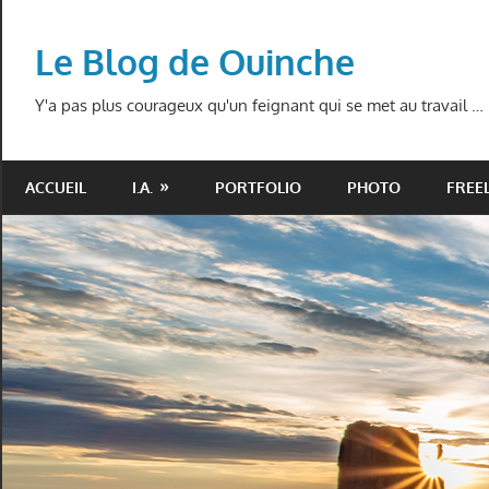
Skip
to
Le Blog de Ouinche
content
Y'a pas plus courageux qu'un feignant qui se met au travail …
ACCUEIL
I.A.
PORTFOLIO
PHOTO
FREE