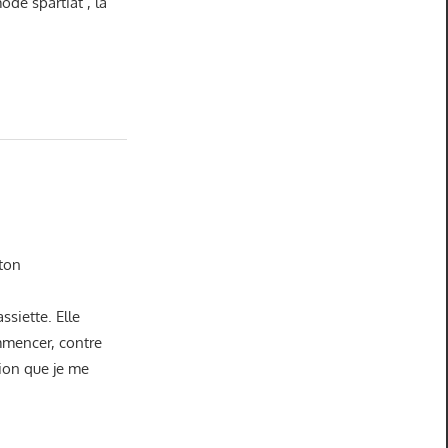
ode spartiat , la
 ton
ssiette. Elle
mmencer, contre
tion que je me