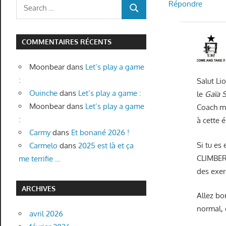
Search
Répondre
SEARCH
for:
COMMENTAIRES RÉCENTS
Moonbear
dans
Let’s play a game
:
Salut Li
Ouinche
dans
Let’s play a game :
le
Gaïa 
Moonbear
dans
Let’s play a game
Coach m’
:
à cette 
Carmy
dans
Et bonané 2026 !
Si tu es
Carmelo
dans
2025 est là et ça
CLIMBER
me terrifie …
des exer
ARCHIVES
Allez b
normal, 
avril 2026