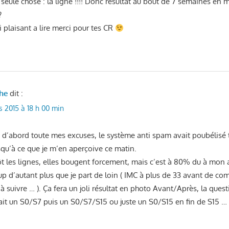
seule chose : la ligne !!!! Donc résultat au bout de 7 semaines en m
?
i plaisant a lire merci pour tes CR
he
dit :
s 2015 à 18 h 00 min
ut d’abord toute mes excuses, le système anti spam avait poubélisé
qu’à ce que je m’en aperçoive ce matin.
ôt les lignes, elles bougent forcement, mais c’est à 80% du à mon a
 d’autant plus que je part de loin ( IMC à plus de 33 avant de co
 suivre … ). Ça fera un joli résultat en photo Avant/Après, la ques
 fait un S0/S7 puis un S0/S7/S15 ou juste un S0/S15 en fin de S15 …