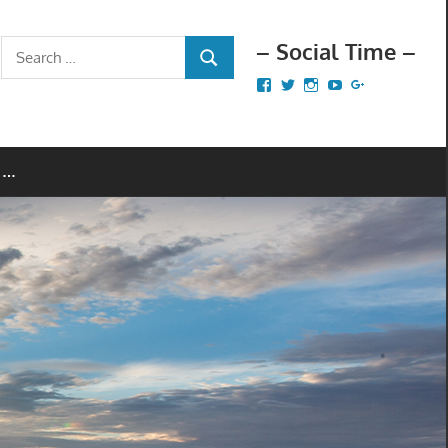
– Social Time –
Search
SEARCH
for:
Facebook
Twitter
Instagram
YouTube
Google+
 …