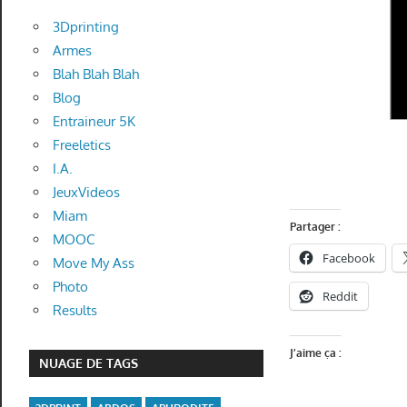
3Dprinting
Armes
Blah Blah Blah
Blog
Entraineur 5K
Freeletics
I.A.
JeuxVideos
Miam
Partager :
MOOC
Facebook
Move My Ass
Photo
Reddit
Results
J’aime ça :
NUAGE DE TAGS