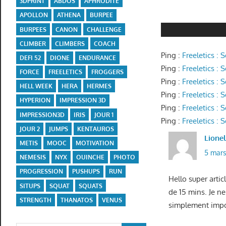
3DPRINT
ABDOS
APHRODITE
APOLLON
ATHENA
BURPEE
BURPEES
CANON
CHALLENGE
CLIMBER
CLIMBERS
COACH
Ping :
Freeletics : 
DEFI 52
DIONE
ENDURANCE
Ping :
Freeletics :
FORCE
FREELETICS
FROGGERS
Ping :
Freeletics :
HELL WEEK
HERA
HERMES
Ping :
Freeletics :
HYPERION
IMPRESSION 3D
Ping :
Freeletics :
IMPRESSION3D
IRIS
JOUR 1
Ping :
Freeletics :
JOUR 2
JUMPS
KENTAUROS
Lione
METIS
MOOC
MOTIVATION
5 mars
NEMESIS
NYX
OUINCHE
PHOTO
PROGRESSION
PUSHUPS
RUN
Hello super arti
SITUPS
SQUAT
SQUATS
de 15 mins. Je n
STRENGTH
THANATOS
VENUS
simplement impos