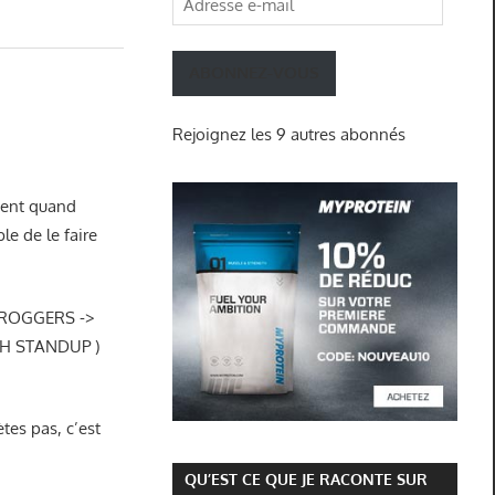
e-
mail
ABONNEZ-VOUS
Rejoignez les 9 autres abonnés
ement quand
le de le faire
e FROGGERS ->
HH STANDUP )
ètes pas, c’est
QU’EST CE QUE JE RACONTE SUR