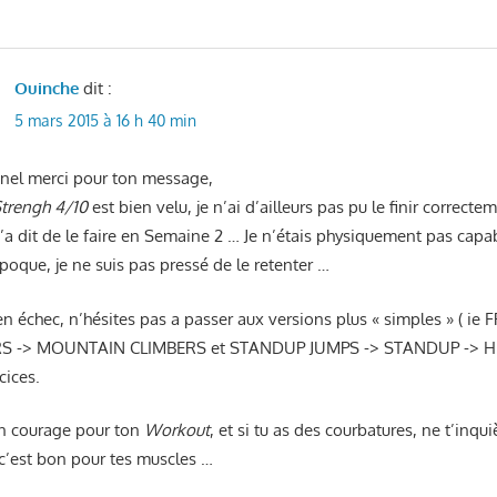
Ouinche
dit :
5 mars 2015 à 16 h 40 min
onel merci pour ton message,
Strengh 4/10
est bien velu, je n’ai d’ailleurs pas pu le finir correct
a dit de le faire en Semaine 2 … Je n’étais physiquement pas capab
époque, je ne suis pas pressé de le retenter …
 en échec, n’hésites pas a passer aux versions plus « simples » ( i
S -> MOUNTAIN CLIMBERS et STANDUP JUMPS -> STANDUP -> 
cices.
on courage pour ton
Workout
, et si tu as des courbatures, ne t’inqui
c’est bon pour tes muscles …