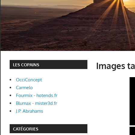
Images t
LES COPAINS
OcciConcept
Carmelo
Fourmix - hotends.fr
Blumax - mister3d.fr
J.P. Abrahams
CATÉGORIES