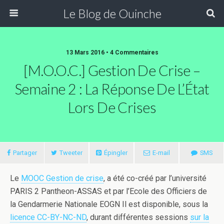
Le Blog de Ouinche
13 Mars 2016 • 4 Commentaires
[M.O.O.C.] Gestion De Crise –
Semaine 2 : La Réponse De L’État
Lors De Crises
Partager
Tweeter
Épingler
E-mail
SMS
Le
MOOC Gestion de crise
, a été co-créé par l’université
PARIS 2 Pantheon-ASSAS et par l’Ecole des Officiers de
la Gendarmerie Nationale EOGN Il est disponible, sous la
licence CC-BY-NC-ND
, durant différentes sessions
sur la