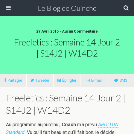
Le Blog de Ouinche
29 Avril 2015 • Aucun Commentaire
Freeletics : Semaine 14 Jour 2
| S14J2 | W14D2
Partager
Tweeter
Épingler
E-mail
SMS
Freeletics : Semaine 14 Jour 2 |
S14J2 | W14D2
Au programme aujourd’hui,
Coach
m’a prévu
APOLLON
Standard.
Vu qu’il fait beau et qu’il fait bon, je décide