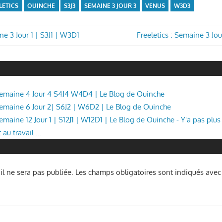
LETICS
OUINCHE
S3J3
SEMAINE 3 JOUR 3
VENUS
W3D3
n
Next
ne 3 Jour 1 | S3J1 | W3D1
Freeletics : Semaine 3 Jo
Post:
 Semaine 4 Jour 4 S4J4 W4D4 | Le Blog de Ouinche
 Semaine 6 Jour 2| S6J2 | W6D2 | Le Blog de Ouinche
Semaine 12 Jour 1 | S12J1 | W12D1 | Le Blog de Ouinche - Y'a pas plu
au travail ...
l ne sera pas publiée.
Les champs obligatoires sont indiqués ave