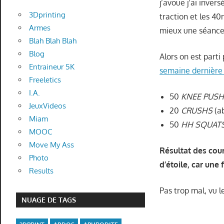
j’avoue j’ai invers
3Dprinting
traction et les 4
Armes
mieux une séance 
Blah Blah Blah
Blog
Alors on est parti
Entraineur 5K
semaine dernière
Freeletics
I.A.
50
KNEE PUS
JeuxVideos
20
CRUSHS
(a
Miam
50
HH SQUAT
MOOC
Move My Ass
Résultat des cou
Photo
d’étoile, car une 
Results
Pas trop mal, vu l
NUAGE DE TAGS