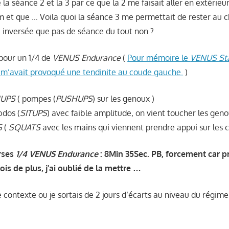
é la séance 2 et la 3 par ce que la 2 me faisait aller en extérieu
0m et que … Voila quoi la séance 3 me permettait de rester au 
inversée que pas de séance du tout non ?
 pour un 1/4 de
VENUS Endurance
(
Pour mémoire le
VENUS St
 m’avait provoqué une tendinite au coude gauche.
)
HUPS
( pompes (
PUSHUPS
) sur les genoux )
bdos (
SITUPS
) avec faible amplitude, on vient toucher les geno
S
(
SQUATS
avec les mains qui viennent prendre appui sur les c
rses
1/4 VENUS Endurance
: 8Min 35Sec. PB, forcement car p
fois de plus, j’ai oublié de la mettre …
e contexte ou je sortais de 2 jours d’écarts au niveau du régime