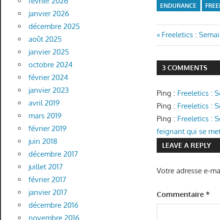
février 2026
ENDURANCE
FREE
janvier 2026
décembre 2025
Navigatio
Previous
Freeletics : Semai
août 2025
Post:
janvier 2025
de
octobre 2024
3 COMMENTS
l’article
février 2024
janvier 2023
Ping :
Freeletics :
avril 2019
Ping :
Freeletics :
mars 2019
Ping :
Freeletics : 
février 2019
feignant qui se met 
juin 2018
LEAVE A REPLY
décembre 2017
juillet 2017
Votre adresse e-mai
février 2017
janvier 2017
Commentaire
*
décembre 2016
novembre 2016