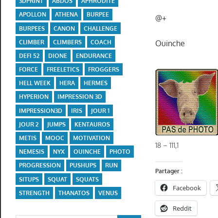
3DPRINT
ABDOS
APHRODITE
APOLLON
ATHENA
BURPEE
@+
BURPEES
CANON
CHALLENGE
CLIMBER
CLIMBERS
COACH
Ouinche
DEFI 52
DIONE
ENDURANCE
FORCE
FREELETICS
FROGGERS
HELL WEEK
HERA
HERMES
HYPERION
IMPRESSION 3D
IMPRESSION3D
IRIS
JOUR 1
JOUR 2
JUMPS
KENTAUROS
METIS
MOOC
MOTIVATION
18 – 111,1
NEMESIS
NYX
OUINCHE
PHOTO
PROGRESSION
PUSHUPS
RUN
Partager :
SITUPS
SQUAT
SQUATS
Facebook
STRENGTH
THANATOS
VENUS
Reddit