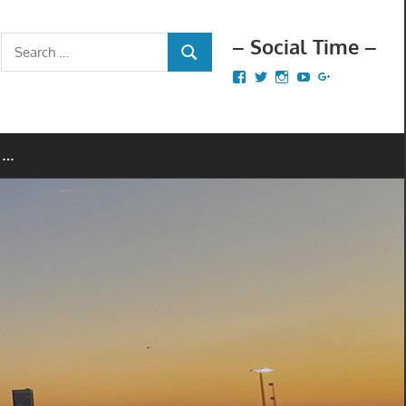
– Social Time –
Search
SEARCH
for:
Facebook
Twitter
Instagram
YouTube
Google+
 …