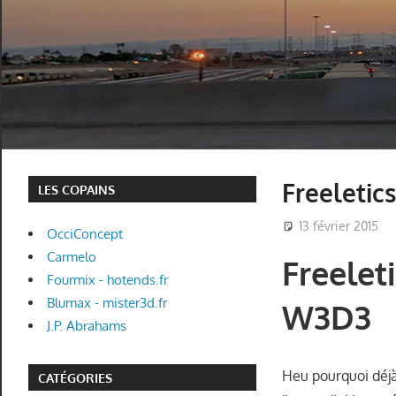
Freeletics
LES COPAINS
13 février 2015
OcciConcept
Carmelo
Freeleti
Fourmix - hotends.fr
Blumax - mister3d.fr
W3D3
J.P. Abrahams
Heu pourquoi déjà 
CATÉGORIES