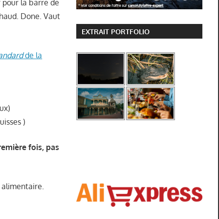
r pour la barre de
chaud. Done. Vaut
EXTRAIT PORTFOLIO
andard
de la
ux)
uisses )
remière fois, pas
 alimentaire.