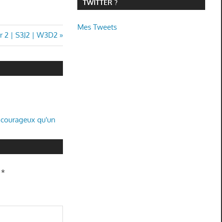
TWITTER ?
Mes Tweets
ur 2 | S3J2 | W3D2
s courageux qu'un
c
*