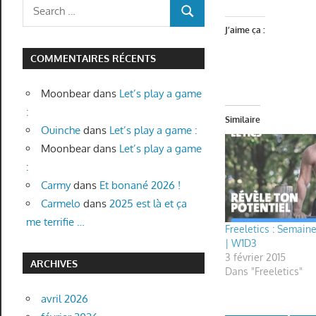
Search
SEARCH
for:
J’aime ça :
COMMENTAIRES RÉCENTS
Moonbear
dans
Let’s play a game
:
Similaire
Ouinche
dans
Let’s play a game :
Moonbear
dans
Let’s play a game
:
Carmy
dans
Et bonané 2026 !
Carmelo
dans
2025 est là et ça
me terrifie …
Freeletics : Semaine 
| W1D3
3 février 2015
ARCHIVES
Dans "Freeletics"
avril 2026