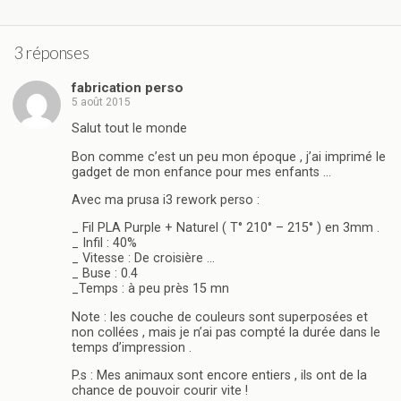
3 réponses
fabrication perso
5 août 2015
Salut tout le monde
Bon comme c’est un peu mon époque , j’ai imprimé le
gadget de mon enfance pour mes enfants …
Avec ma prusa i3 rework perso :
_ Fil PLA Purple + Naturel ( T° 210° – 215° ) en 3mm .
_ Infil : 40%
_ Vitesse : De croisière …
_ Buse : 0.4
_Temps : à peu près 15 mn
Note : les couche de couleurs sont superposées et
non collées , mais je n’ai pas compté la durée dans le
temps d’impression .
P.s : Mes animaux sont encore entiers , ils ont de la
chance de pouvoir courir vite !