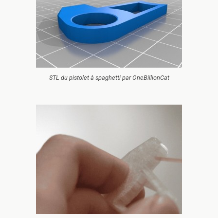
STL du pistolet à spaghetti par OneBillionCat