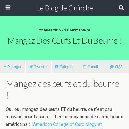
Le Blog de Ouinche
22 Mars 2015 • 1 Commentaire
Mangez Des Œufs Et Du Beurre !
Partager
Tweeter
Épingler
E-mail
SMS
Mangez des œufs et du beurre
!
Oui, oui, mangez des œufs ET du beurre, ce n’est pas
mauvais pour la santé … Les associations de cardiologues
américains ( l’
American College of Cardiology et