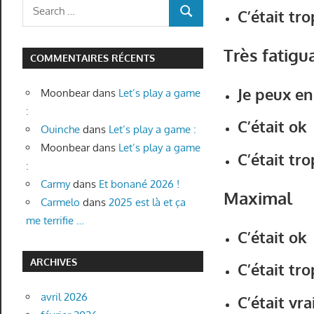
Search
C’était tro
SEARCH
for:
Très fatigu
COMMENTAIRES RÉCENTS
Je peux en
Moonbear
dans
Let’s play a game
:
C’était ok
Ouinche
dans
Let’s play a game :
Moonbear
dans
Let’s play a game
C’était tro
:
Carmy
dans
Et bonané 2026 !
Maximal
Carmelo
dans
2025 est là et ça
me terrifie …
C’était ok
ARCHIVES
C’était tro
avril 2026
C’était vr