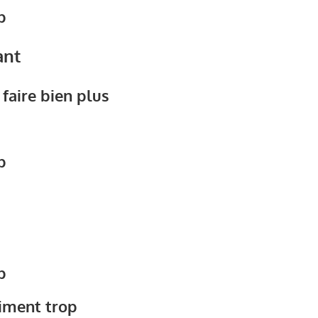
p
ant
 faire bien plus
p
p
aiment trop