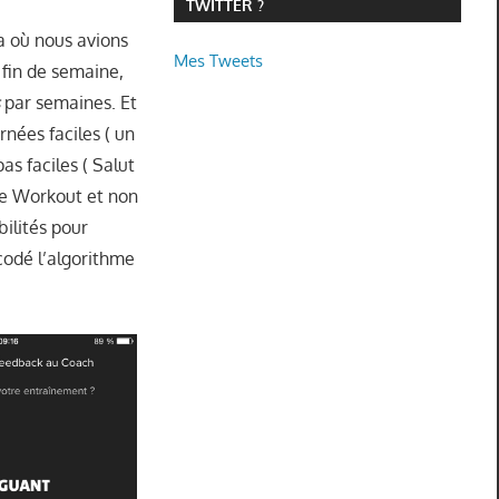
TWITTER ?
a où nous avions
Mes Tweets
 fin de semaine,
s
par semaines. Et
rnées faciles ( un
s faciles ( Salut
ue Workout et non
bilités pour
codé l’algorithme