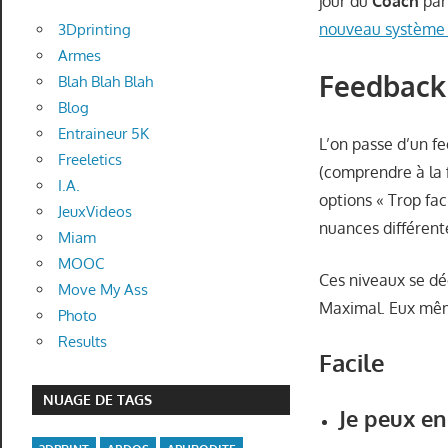
jour du
Coach
par
nouveau système d
3Dprinting
Armes
Feedback
Blah Blah Blah
Blog
Entraineur 5K
L’on passe d’un f
Freeletics
(comprendre à la
I.A.
options « Trop fa
JeuxVideos
nuances différent
Miam
MOOC
Ces niveaux se dé
Move My Ass
Maximal. Eux mêm
Photo
Results
Facile
NUAGE DE TAGS
Je peux en