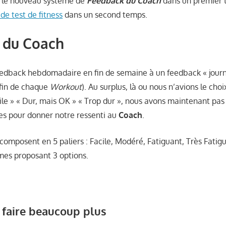
 le nouveau système de
Feedback du Coach
dans un premier t
e test de fitness
dans un second temps.
 du Coach
eedback hebdomadaire en fin de semaine à un feedback « journ
 fin de chaque
Workout
). Au surplus, là ou nous n’avions le cho
cile » « Dur, mais OK » « Trop dur », nous avons maintenant pas
es pour donner notre ressenti au
Coach
.
composent en 5 paliers : Facile, Modéré, Fatiguant, Très Fatigu
es proposant 3 options.
 faire beaucoup plus