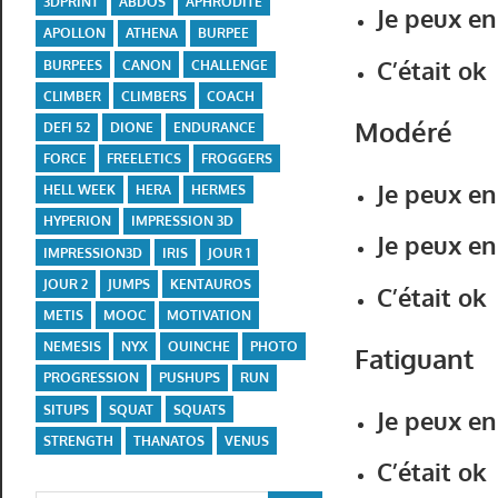
3DPRINT
ABDOS
APHRODITE
Je peux en
APOLLON
ATHENA
BURPEE
C’était ok
BURPEES
CANON
CHALLENGE
CLIMBER
CLIMBERS
COACH
Modéré
DEFI 52
DIONE
ENDURANCE
FORCE
FREELETICS
FROGGERS
Je peux en
HELL WEEK
HERA
HERMES
HYPERION
IMPRESSION 3D
Je peux en
IMPRESSION3D
IRIS
JOUR 1
JOUR 2
JUMPS
KENTAUROS
C’était ok
METIS
MOOC
MOTIVATION
NEMESIS
NYX
OUINCHE
PHOTO
Fatiguant
PROGRESSION
PUSHUPS
RUN
SITUPS
SQUAT
SQUATS
Je peux en
STRENGTH
THANATOS
VENUS
C’était ok