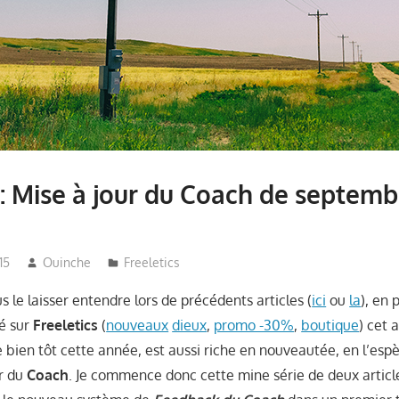
s: Mise à jour du Coach de septemb
15
Ouinche
Freeletics
 le laisser entendre lors de précédents articles (
ici
ou
la
), en 
é sur
Freeletics
(
nouveaux
dieux
,
promo -30%
,
boutique
) cet 
 bien tôt cette année, est aussi riche en nouveautée, en l’esp
r du
Coach
. Je commence donc cette mine série de deux article