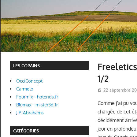
Freeletic
LES COPAINS
1/2
OcciConcept
Carmelo
22 septembre 20
Fourmix - hotends.fr
Comme j’ai pu vous
Blumax - mister3d.fr
chargée de cet ét
J.P. Abrahams
décidément arrive
jour en profondeu
CATÉGORIES