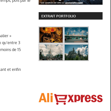
emps, puis par le
EXTRAIT PORTFOLIO
alier »
ix qu’entre 3
 moins de 15
ant et enfin