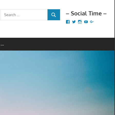
– Social Time –
Search
SEARCH
for:
Facebook
Twitter
Instagram
YouTube
Google+
 …