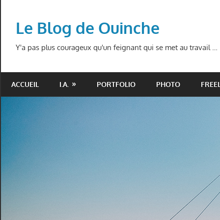
Skip
to
Le Blog de Ouinche
content
Y'a pas plus courageux qu'un feignant qui se met au travail …
ACCUEIL
I.A.
PORTFOLIO
PHOTO
FREE