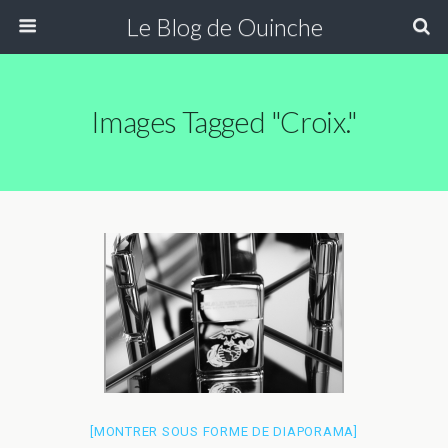
Le Blog de Ouinche
Images Tagged "croix."
[MONTRER SOUS FORME DE DIAPORAMA]