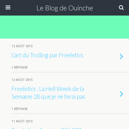
Le Blog de Ouinche
12 AOÛT 2015
L’art du Trolling par Freeletics
1 RÉPONSE
12 AOÛT 2015
Freeletics : La Hell Week de la
Semaine 28 que je ne ferai pas
1 RÉPONSE
11 AOÛT 2015