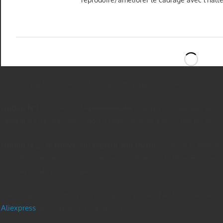
Donc va falloir passer par la case nettoyage du capteur …
Option N°1 ,
passer par le
photographe
marchand d’appareil photo l
capteur à titre gracieux, sinon il faudra passer à la caisse, les prix 
Option N°2 ,
nettoyer son capteur soit même
. Soyez pas effarouc
non plus, même si votre capteur est protégé par le filtre IR qui es
couvre pas les bourrinages … ).
C’est l’option N°2 que j’ai choisi, je suis passé chez les revendeur
Aliexpress
, et j’ai respiré niveau tarif …