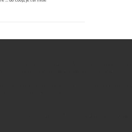
ocal qui vous a vendu votre appareil, s’il veut vous garder comment
sont variables, j’ai vu des tarifs affichés allant de 30 à 50€.
hé, ça se fait très bien, y’a plein de tutos sur Youtube, et ça revi
t posé dessus en usine, mais ça serait dommage de le rayer … La, c’e
s locaux et j’ai pris peur en voyant les prix des kits de nettoyages …