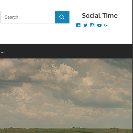
– Social Time –
Search
SEARCH
for:
Facebook
Twitter
Instagram
YouTube
Google+
 …