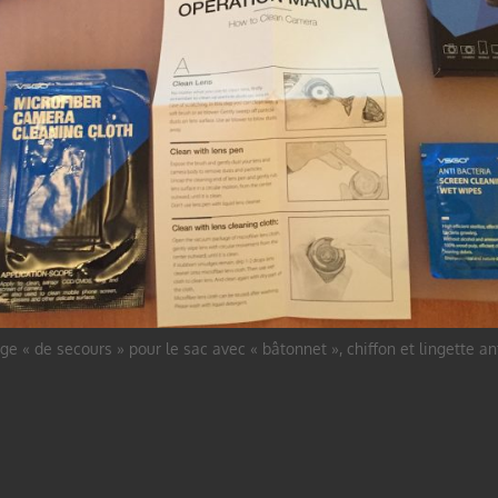
ge « de secours » pour le sac avec « bâtonnet », chiffon et lingette a