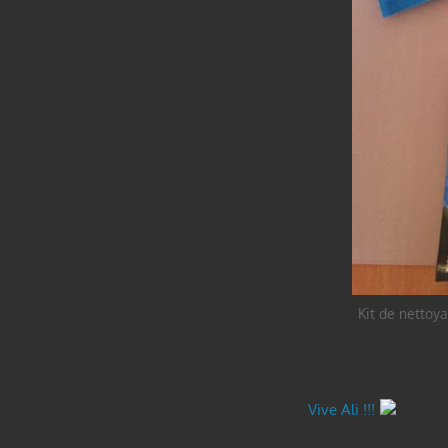
Kit de nettoya
Que demander de plus ?
Pas cher, rapide et avec de la came en plus …
Vive Ali !!!