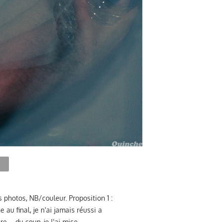
s photos, NB/couleur. Proposition 1 :
au final, je n'ai jamais réussi a
 ... du coup, je l'ai mise