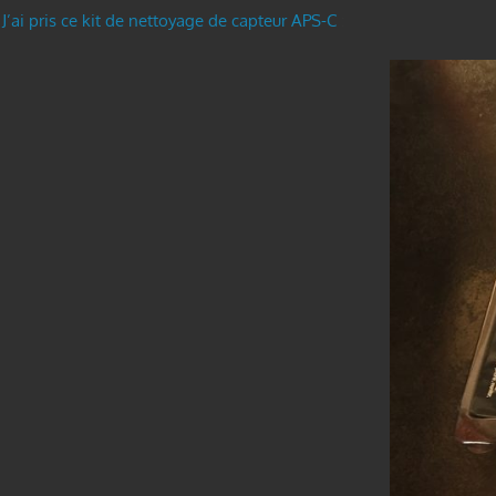
J’ai pris ce kit de nettoyage de capteur APS-C
: