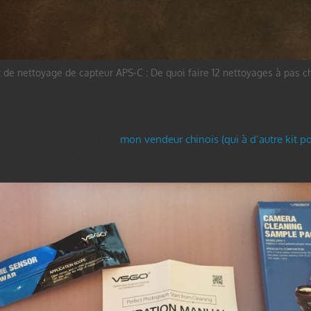
t de nettoyage de capteur APS-C : De quoi faire 12 nettoyages à pas c
et ce au prix d’un kit comprenant un seul bâtonnet chez les vendeu
deuxième effet kiss-kool,
mon vendeur chinois (qui à d’autre kit po
age « portable » pour mettre dans le sac photo.