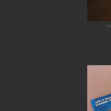
Ki
Avec dedans 12 « bâtonnets » de nettoyage et un solvant ad-hoc, 
Vous savez quoi ? J’ai reçu ma commande en à peine 10 jours … Et 
m’a mis un petit cadeau fort utile dans le colis : Un kit de nettoy