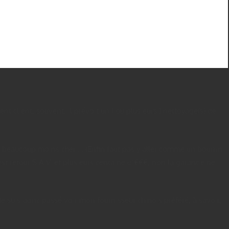
 client, souvent, il prévoit un ( ou plusieurs ) nettoyage(s) de
ent beaucoup moins cher … (Enfin faut pas y aller comme un bourrin
st retour S.A.V. et plusieurs centaine d’€€€, non la garantie ne
 Je suis donc passé voir mon fournisseur chinois préféré, à savoir,