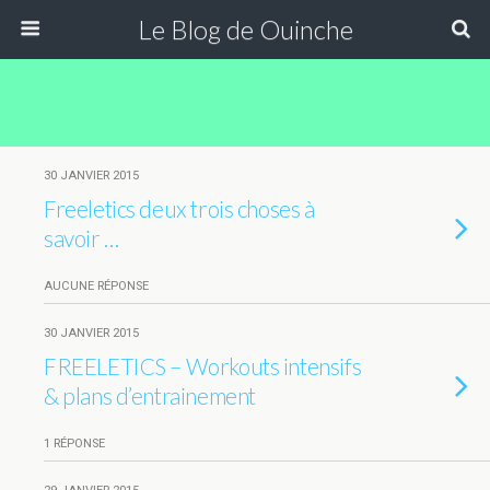
Le Blog de Ouinche
30 JANVIER 2015
Freeletics deux trois choses à
savoir …
AUCUNE RÉPONSE
30 JANVIER 2015
FREELETICS – Workouts intensifs
& plans d’entrainement
1 RÉPONSE