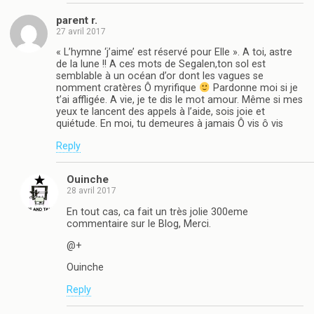
parent r.
27 avril 2017
« L’hymne ‘j’aime’ est réservé pour Elle ». A toi, astre
de la lune !! A ces mots de Segalen,ton sol est
semblable à un océan d’or dont les vagues se
nomment cratères Ô myrifique
Pardonne moi si je
t’ai affligée. A vie, je te dis le mot amour. Même si mes
yeux te lancent des appels à l’aide, sois joie et
quiétude. En moi, tu demeures à jamais Ô vis ô vis
Reply
Ouinche
28 avril 2017
En tout cas, ca fait un très jolie 300eme
commentaire sur le Blog, Merci.
@+
Ouinche
Reply