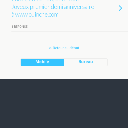
Joyeux premier demi anniversaire
à www.ouinche.com
1 RÉPONSE
Retour au début
Mobile
Bureau