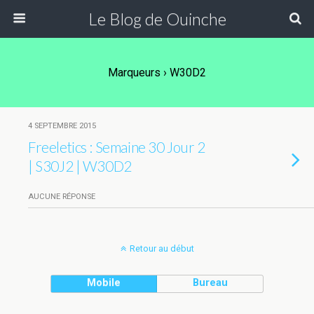
Le Blog de Ouinche
Marqueurs › W30D2
4 SEPTEMBRE 2015
Freeletics : Semaine 30 Jour 2
| S30J2 | W30D2
AUCUNE RÉPONSE
Retour au début
Mobile
Bureau