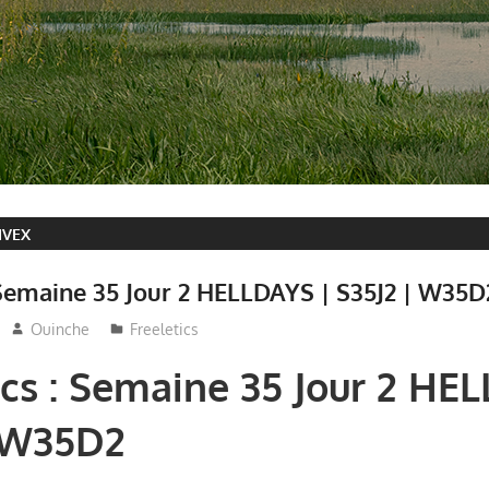
IVEX
 Semaine 35 Jour 2 HELLDAYS | S35J2 | W35D
Ouinche
Freeletics
ics : Semaine 35 Jour 2 HE
| W35D2