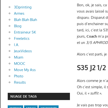
Bon, ok, je sais, ca
3Dprinting
vous avais laissé s
Armes
disparu. Disparut 
Blah Blah Blah
puis d’enchainer s
Blog
tard, ici, c’est la 
Entraineur 5K
jours,
Coach
m’a p
Freeletics
et un
3/5 APHRODI
I.A.
JeuxVideos
Alors c’est parti, 
Miam
MOOC
S35 J2 1/
Move My Ass
Photo
Alors comme je n’av
Results
Oh c’est simple, il
Oui, il
« suffit ».
NUAGE DE TAGS
Je vais pas trop vo