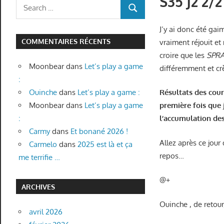
S35 J2 2/
Search
SEARCH
for:
J’y ai donc été gai
COMMENTAIRES RÉCENTS
vraiment réjouit et
croire que les
SPR
Moonbear
dans
Let’s play a game
différemment et 
:
Résultats des cour
Ouinche
dans
Let’s play a game :
première fois que j
Moonbear
dans
Let’s play a game
l’accumulation de
:
Carmy
dans
Et bonané 2026 !
Allez après ce jour
Carmelo
dans
2025 est là et ça
repos…
me terrifie …
@+
ARCHIVES
Ouinche , de retou
avril 2026