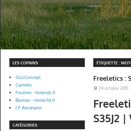
LES COPAINS
ÉTIQUETTE :
MOT
Freeletics :
OcciConcept
Carmelo
24 octobre 2015
Fourmix - hotends.fr
Freelet
Blumax - mister3d.fr
J.P. Abrahams
S35J2 
CATÉGORIES