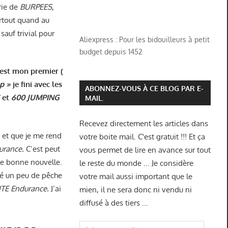
érie de
BURPEES
,
surtout quand au
sauf trivial pour
Aliexpress : Pour les bidouilleurs à petit
budget depuis 1452
’est mon premier (
op »
je fini avec les
ABONNEZ-VOUS À CE BLOG PAR E-
S
et
600 JUMPING
MAIL.
Recevez directement les articles dans
 et que je me rend
votre boite mail. C'est gratuit !!! Et ça
urance.
C’est peut
vous permet de lire en avance sur tout
e bonne nouvelle.
le reste du monde ... Je considère
vé un peu de pêche
votre mail aussi important que le
TE
Endurance.
J’ai
mien, il ne sera donc ni vendu ni
diffusé à des tiers ...
Adresse