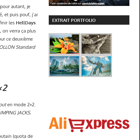
 pour autant, je
é, et puis pouf, j’ai
EXTRAIT PORTFOLIO
inir les
HellDays
 on verra ça plus
Pour ce deuxième
OLLON Standard
×2
out
en mode 2×2.
UMPING JACKS.
putain (quota de