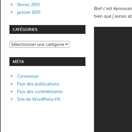
février 2015
Bref c’est éprouvant
janvier 2015
bien que j’aurais 
CATÉGORIES
Catégories
MÉTA
Connexion
Flux des publications
Flux des commentaires
Site de WordPress-FR