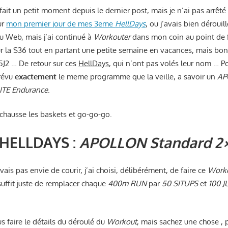
 fait un petit moment depuis le dernier post, mais je n’ai pas arrêté
ur
mon premier jour de mes 3eme
HellDays
, ou j’avais bien dérouill
du Web, mais j’ai continué à
Workouter
dans mon coin au point de f
ur la S36 tout en partant une petite semaine en vacances, mais bon,
S35J2 … De retour sur ces
HellDays
, qui n’ont pas volés leur nom … 
révu
exactement
le meme programme que la veille, a savoir un
AP
TE Endurance
.
je chausse les baskets et go-go-go.
2 HELLDAYS :
APOLLON Standard 2
ais pas envie de courir, j’ai choisi, délibérément, de faire ce
Work
 suffit juste de remplacer chaque
400m RUN
par
50 SITUPS
et
100 J
us faire le détails du déroulé du
Workout
, mais sachez une chose , 