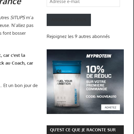
rance
e-
mail
utres
SITUPS
m’a
ABONNEZ-VOUS
euse. N’allez pas
ls font bosser
Rejoignez les 9 autres abonnés
 car c’est la
k au Coach, car
 … Et un bon jour de
QU’EST CE QUE JE RACONTE SUR