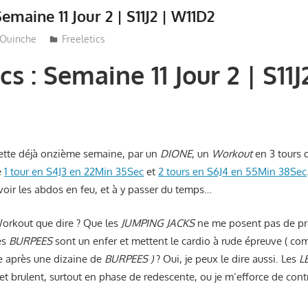
Semaine 11 Jour 2 | S11J2 | W11D2
Ouinche
Freeletics
cs : Semaine 11 Jour 2 | S11J
 cette déjà onzième semaine, par un
DIONE
, un
Workout
en 3 tours d
e
1 tour en S4J3 en 22Min 35Sec
et
2 tours en S6J4 en 55Min 38Sec
voir les abdos en feu, et à y passer du temps…
Workout que dire ? Que les
JUMPING JACKS
ne me posent pas de pro
es
BURPEES
sont un enfer et mettent le cardio à rude épreuve ( co
ue après une dizaine de
BURPEES )
? Oui, je peux le dire aussi. Les
L
et brulent, surtout en phase de redescente, ou je m’efforce de cont