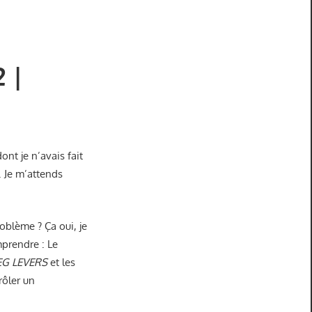
2 |
ont je n’avais fait
. Je m’attends
blème ? Ça oui, je
mprendre : Le
EG LEVERS
et les
rôler un