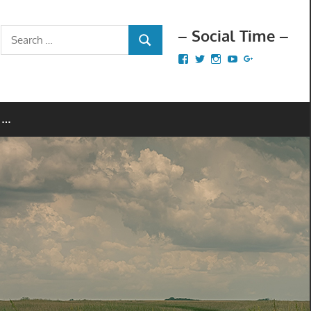
– Social Time –
Search
SEARCH
for:
Facebook
Twitter
Instagram
YouTube
Google+
 …