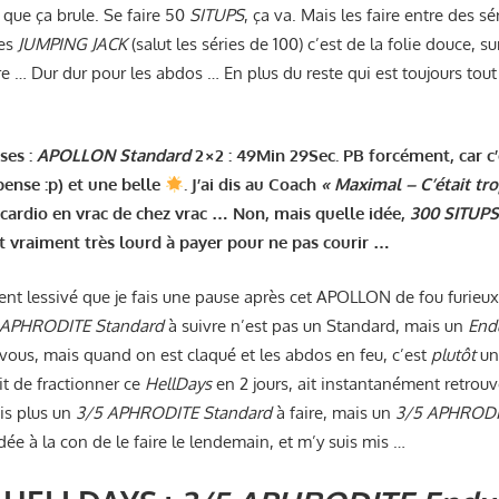
) que ça brule. Se faire 50
SITUPS
, ça va. Mais les faire entre des s
res
JUMPING JACK
(salut les séries de 100) c’est de la folie douce, 
ire … Dur dur pour les abdos … En plus du reste qui est toujours tout 
ses :
APOLLON Standard
2×2 : 49Min 29Sec. PB forcément, car c
pense :p) et une belle
. J’ai dis au Coach
« Maximal – C’était tr
 cardio en vrac de chez vrac … Non, mais quelle idée,
300 SITUP
est vraiment très lourd à payer pour ne pas courir …
ent lessivé que je fais une pause après cet APOLLON de fou furieux
 APHRODITE Standard
à suivre n’est pas un Standard, mais un
End
 vous, mais quand on est claqué et les abdos en feu, c’est
plutôt
un
it de fractionner ce
HellDays
en 2 jours, ait instantanément retrou
ais plus un
3/5
APHRODITE
Standard
à faire, mais un
3/5
APHRODI
e à la con de le faire le lendemain, et m’y suis mis …