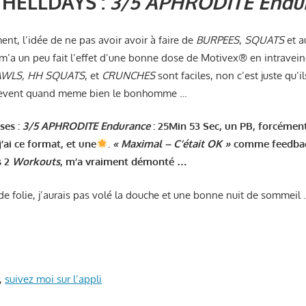
2 HELLDAYS :
3/5 APHRODITE Endu
ment, l’idée de ne pas avoir avoir à faire de
BURPEES
,
SQUATS
et a
 m’a un peu fait l’effet d’une bonne dose de Motivex® en intravein
AWLS, HH SQUATS
, et
CRUNCHES
sont faciles, non c’est juste qu’i
crèvent quand meme bien le bonhomme …
ses :
3/5 APHRODITE Endurance
: 25Min 53 Sec, un PB, forcément,
’ai ce format, et une
.
« Maximal – C’était OK »
comme feedbac
s 2
Workouts
, m’a vraiment démonté …
 de folie, j’aurais pas volé la douche et une bonne nuit de sommeil
r,
suivez moi sur l’appli