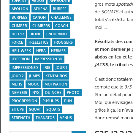
3DPRINT
ABDOS
APHRODITE
gros mots
spotted
APOLLON
ATHENA
BURPEE
de
SQUATS
et aut
BURPEES
CANON
CHALLENGE
total y’a 6×50 a fa
CLIMBER
CLIMBERS
COACH
moi …
DEFI 52
DIONE
ENDURANCE
Résultats des cour
FORCE
FREELETICS
FROGGERS
et mon dernier je 
HELL WEEK
HERA
HERMES
abdos en feu et le
HYPERION
IMPRESSION 3D
JACKS
, le tribut 
IMPRESSION3D
IRIS
JOUR 1
JOUR 2
JUMPS
KENTAUROS
C’est donc totalem
METIS
MOOC
MOTIVATION
compte que le
3/5
NEMESIS
NYX
OUINCHE
PHOTO
être un détail pour
PROGRESSION
PUSHUPS
RUN
Moi, qui envisagea
grâce à ça. Je n’av
SITUPS
SQUAT
SQUATS
donc remisé mon idé
STRENGTH
THANATOS
VENUS