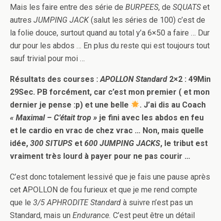
Mais les faire entre des série de
BURPEES
, de
SQUATS
et
autres
JUMPING JACK
(salut les séries de 100) c’est de
la folie douce, surtout quand au total y’a 6×50 a faire … Dur
dur pour les abdos … En plus du reste qui est toujours tout
sauf trivial pour moi …
Résultats des courses :
APOLLON Standard
2×2 : 49Min
29Sec. PB forcément, car c’est mon premier ( et mon
dernier je pense :p) et une belle
. J’ai dis au Coach
« Maximal – C’était trop »
je fini avec les abdos en feu
et le cardio en vrac de chez vrac … Non, mais quelle
idée,
300 SITUPS
et
600 JUMPING JACKS
, le tribut est
vraiment très lourd à payer pour ne pas courir …
C’est donc totalement lessivé que je fais une pause après
cet APOLLON de fou furieux et que je me rend compte
que le
3/5 APHRODITE Standard
à suivre n’est pas un
Standard, mais un
Endurance.
C’est peut être un détail