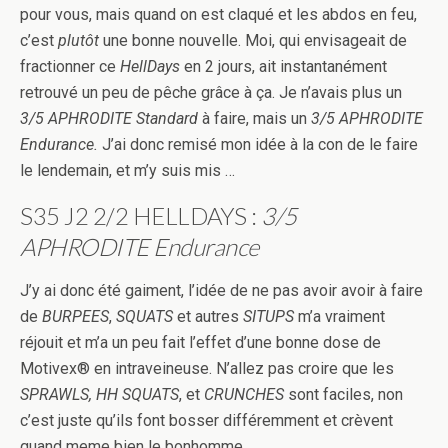
pour vous, mais quand on est claqué et les abdos en feu,
c’est
plutôt
une bonne nouvelle. Moi, qui envisageait de
fractionner ce
HellDays
en 2 jours, ait instantanément
retrouvé un peu de pêche grâce à ça. Je n’avais plus un
3/5
APHRODITE
Standard
à faire, mais un
3/5
APHRODITE
Endurance.
J’ai donc remisé mon idée à la con de le faire
le lendemain, et m’y suis mis …
S35 J2 2/2 HELLDAYS :
3/5
APHRODITE Endurance
J’y ai donc été gaiment, l’idée de ne pas avoir avoir à faire
de
BURPEES
,
SQUATS
et autres
SITUPS
m’a vraiment
réjouit et m’a un peu fait l’effet d’une bonne dose de
Motivex® en intraveineuse. N’allez pas croire que les
SPRAWLS, HH SQUATS
, et
CRUNCHES
sont faciles, non
c’est juste qu’ils font bosser différemment et crèvent
quand meme bien le bonhomme …