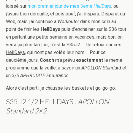
laissé sur
mon premier jour de mes 3eme
HellDays
, ou
j’avais bien dérouillé, et puis pouf, j’ai disparu. Disparut du
Web, mais j’ai continué à
Workouter
dans mon coin au
point de finir les
HellDays
puis d’enchainer sur la S36 tout
en partant une petite semaine en vacances, mais bon, on
verra ça plus tard, ici, c’est la S35J2 … De retour sur ces
HellDays
, qui n’ont pas volés leur nom … Pour ce
deuxième jours,
Coach
m’a prévu
exactement
le meme
programme que la veille, a savoir un
APOLLON Standard
et
un
3/5 APHRODITE Endurance
.
Alors c’est parti, je chausse les baskets et go-go-go.
S35 J2 1/2 HELLDAYS :
APOLLON
Standard 2×2