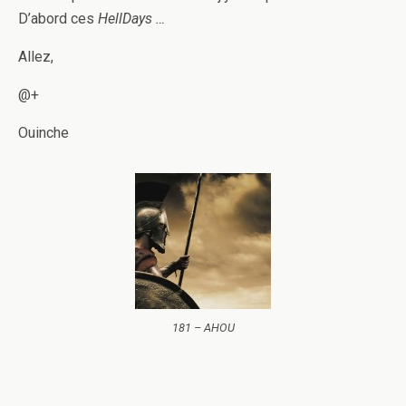
D’abord ces
HellDays …
Allez,
@+
Ouinche
181 – AHOU