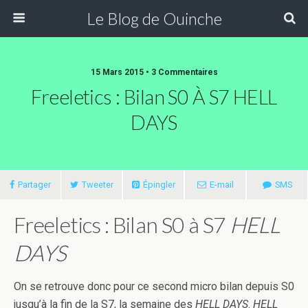
Le Blog de Ouinche
15 Mars 2015 • 3 Commentaires
Freeletics : Bilan S0 À S7 HELL
DAYS
Partager
Tweeter
Épingler
E-mail
SMS
Freeletics : Bilan S0 à S7
HELL
DAYS
On se retrouve donc pour ce second micro bilan depuis S0
jusqu’à la fin de la S7, la semaine des
HELL DAYS
.
HELL