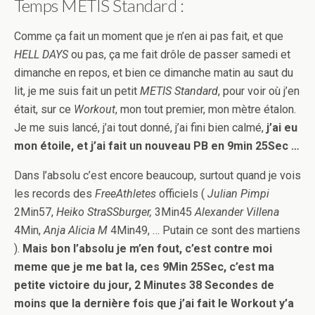
Temps METIS Standard :
Comme ça fait un moment que je n’en ai pas fait, et que
HELL DAYS
ou pas, ça me fait drôle de passer samedi et
dimanche en repos, et bien ce dimanche matin au saut du
lit, je me suis fait un petit
METIS Standard
, pour voir où j’en
était, sur ce
Workout
, mon tout premier, mon mètre étalon.
Je me suis lancé, j’ai tout donné, j’ai fini bien calmé,
j’ai eu
mon étoile, et j’ai fait un nouveau PB en 9min 25Sec …
Dans l’absolu c’est encore beaucoup, surtout quand je vois
les records des
FreeAthletes
officiels (
Julian Pimpi
2Min57,
Heiko StraSSburger,
3Min45
Alexander Villena
4Min,
Anja Alicia M
4Min49, … Putain ce sont des martiens
).
Mais bon l’absolu je m’en fout, c’est contre moi
meme que je me bat la, ces 9Min 25Sec, c’est ma
petite victoire du jour, 2 Minutes 38 Secondes de
moins que la dernière fois que j’ai fait le Workout y’a