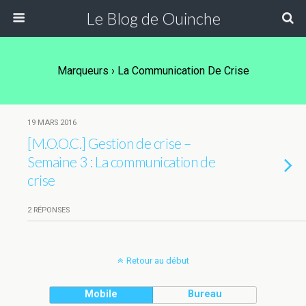
Le Blog de Ouinche
Marqueurs › La Communication De Crise
19 MARS 2016
[M.O.O.C.] Gestion de crise –
Semaine 3 : La communication de
crise
2 RÉPONSES
Retour au début
Mobile
Bureau