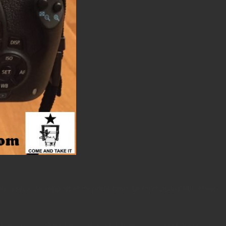
i a servi de support et de porte fond. Le fond quant’à lui étant
but, puis j’ai obturé mon objectif, à la main, avec la housse noire