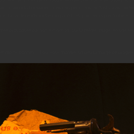
te j’ai retiré la housse et j’ai mis un petit coup de flash ( avec 
 J’ai vu le rendu sur l’écran j’ai dit OK, j’arriverais pas à mieux, j’a
ée provoquée par son extinction. Sur la même image, en une seule p
inet moins bonnes … Pour vous montrer un peu la marge de progress