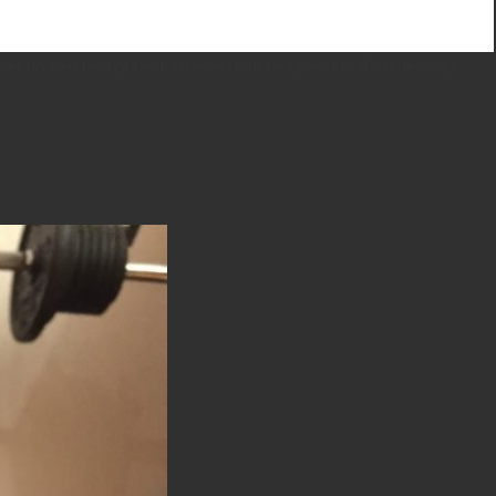
isser un peu les hautes lumières pour récupérer la flamme de la