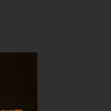
déclenchement radio comme évoqué dans le précédent post ) fumée.
rrête la. Et je pense que j’ai bien fait …
rise, sans superposition sur photoshop ou autre. J’ai utilisé le
ion ici la photo numéro 3 de la séance :