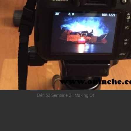
Défi 52 Semaine 2 : Making Of
 dans mon atelier/salle de sport et c’est le banc de musculation qu
t après, non je ne l’ai pas brulé ).
ISO. Mais je n’ai laissé la bougie allumée que 3 ou 4 secondes au dé