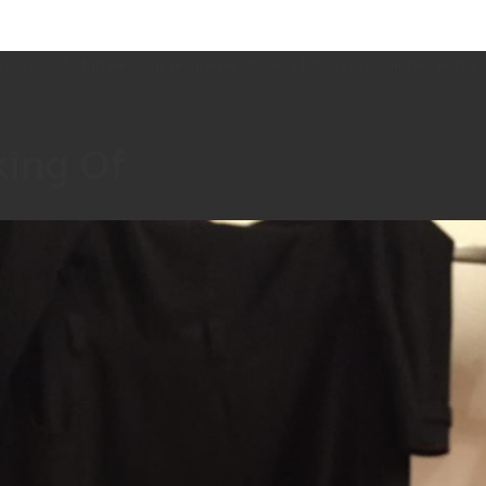
sition sur la fumée pour récupérer du détail dans les volutes, et ba
king Of