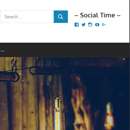
– Social Time –
Search
SEARCH
for:
Facebook
Twitter
Instagram
YouTube
Google+
 …