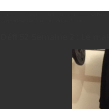
Je suis super content du rendu. J’ai du juste un peu baisser l’expo
bougie qui était cramée ( normal pour une flamme ) …
Défi 52 Semaine 2 : Le ma