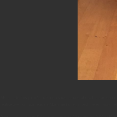
Alors cette fois j’ai déplacé mon super studio photo haut de gamme
réalisé avec un manteau de Madame ( que j’ai restitué en parfait éta
Pour la prise de vue, j’ai fait une pose de 30 secondes à F8 et 100