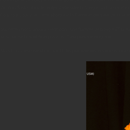
de mon flash cobra, le temps d’éteindre la bougie. La bougie étein
Pour tout vous dire, cette photo est la 13eme et dernière de la séance.
Sur cette photo, apparaissent donc une flamme de bougie ET la fum
principe de la double exposition. C’est presque magique.
Mais bon, c’est une photo sur 13, les précédentes étaient un tant