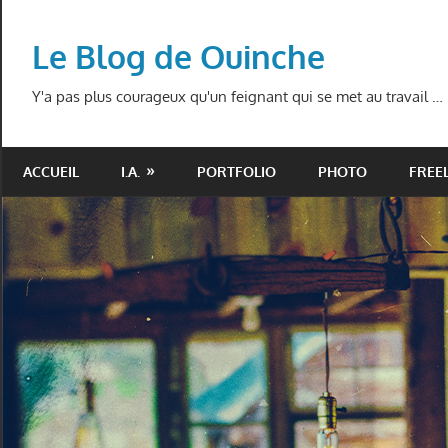
Skip
to
Le Blog de Ouinche
content
Y'a pas plus courageux qu'un feignant qui se met au travail …
ACCUEIL
I.A.
PORTFOLIO
PHOTO
FREE