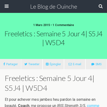
Le Blog de Ouinche
1 Mars 2015 • 1 Commentaire
Freeletics : Semaine 5 Jour 4| S5J4
| W5D4
Partager
Tweeter
Épingler
E-mail
SMS
Freeletics : Semaine 5 Jour 4|
S5J4 | W5D4
Et pour achever mes jambes heu pardon la semaine en
beauté,
Coach
, me propose un
IRIS Strength 3/5,
comme