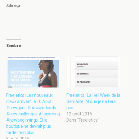
J’aime ça :
Similaire
Freeletics : Les nouveaux
Freeletics : La Hell Week de la
dieux arrivent le 10 Aout
Semaine 28 que je ne ferai
#‎newgods‬ ‪#‎newworkouts‬
pas
‪#‎newchallenges‬ ‪#‎itscoming‬
12 août 2015
‪#‎newbeginnings‬. Et la
Dans "Freeletics"
boutique ne devrait plus
tarder non plus
8 août 2015