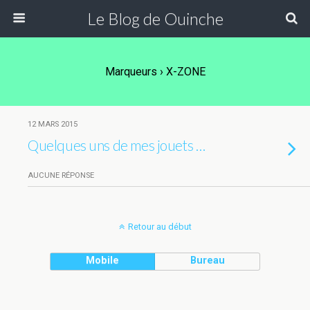
Le Blog de Ouinche
Marqueurs › X-ZONE
12 MARS 2015
Quelques uns de mes jouets …
AUCUNE RÉPONSE
Retour au début
Mobile
Bureau