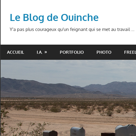
Skip
to
Le Blog de Ouinche
content
Y'a pas plus courageux qu'un feignant qui se met au travail …
ACCUEIL
I.A.
PORTFOLIO
PHOTO
FREE