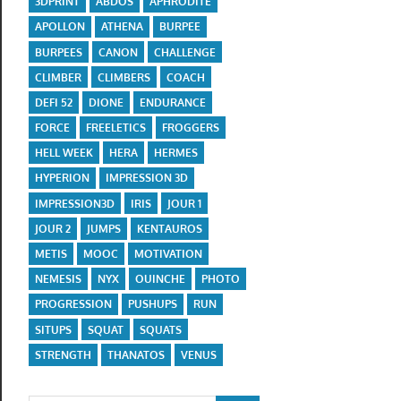
3DPRINT
ABDOS
APHRODITE
APOLLON
ATHENA
BURPEE
BURPEES
CANON
CHALLENGE
CLIMBER
CLIMBERS
COACH
DEFI 52
DIONE
ENDURANCE
FORCE
FREELETICS
FROGGERS
HELL WEEK
HERA
HERMES
HYPERION
IMPRESSION 3D
IMPRESSION3D
IRIS
JOUR 1
JOUR 2
JUMPS
KENTAUROS
METIS
MOOC
MOTIVATION
NEMESIS
NYX
OUINCHE
PHOTO
PROGRESSION
PUSHUPS
RUN
SITUPS
SQUAT
SQUATS
STRENGTH
THANATOS
VENUS