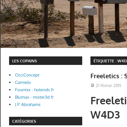
LES COPAINS
ÉTIQUETTE :
W4D
Freeletics :
OcciConcept
Carmelo
21 février 2015
Fourmix - hotends.fr
Freeleti
Blumax - mister3d.fr
J.P. Abrahams
W4D3
CATÉGORIES