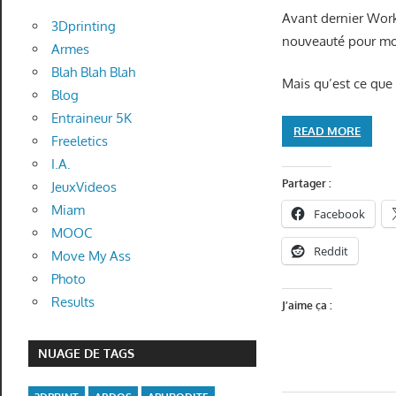
Avant dernier Wor
3Dprinting
nouveauté pour mo
Armes
Blah Blah Blah
Mais qu’est ce que 
Blog
Entraineur 5K
READ MORE
Freeletics
I.A.
Partager :
JeuxVideos
Miam
Facebook
MOOC
Reddit
Move My Ass
Photo
Results
J’aime ça :
NUAGE DE TAGS