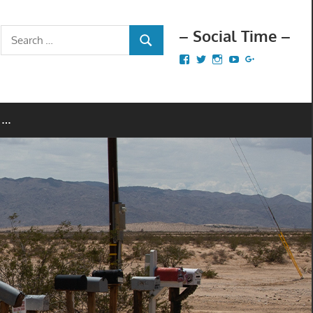
– Social Time –
Search
SEARCH
for:
Facebook
Twitter
Instagram
YouTube
Google+
 …