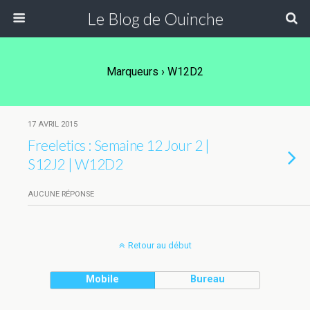
Le Blog de Ouinche
Marqueurs › W12D2
17 AVRIL 2015
Freeletics : Semaine 12 Jour 2 |
S12J2 | W12D2
AUCUNE RÉPONSE
Retour au début
Mobile
Bureau