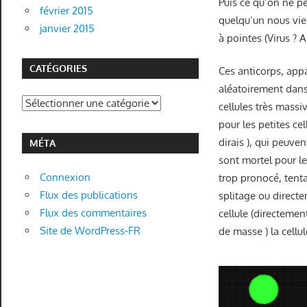
Puis ce qu’on ne p
février 2015
quelqu’un nous vie
janvier 2015
à pointes (Virus ? A
CATÉGORIES
Ces anticorps, appa
aléatoirement dan
Catégories
cellules très massi
pour les petites ce
dirais ), qui peuven
MÉTA
sont mortel pour le
Connexion
trop pronocé, tent
Flux des publications
splitage ou directe
Flux des commentaires
cellule (directemen
Site de WordPress-FR
de masse ) la cellul