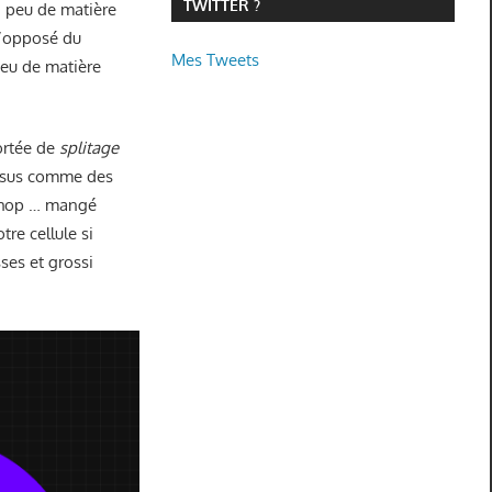
TWITTER ?
un peu de matière
 l’opposé du
Mes Tweets
peu de matière
ortée de
splitage
dessus comme des
 hop … mangé
re cellule si
ses et grossi