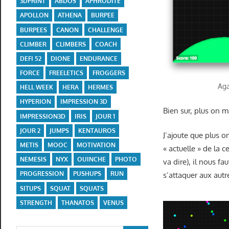
3DPRINT
ABDOS
APHRODITE
APOLLON
ATHENA
BURPEE
BURPEES
CANON
CHALLENGE
CLIMBER
CLIMBERS
COACH
DEFI 52
DIONE
ENDURANCE
FORCE
FREELETICS
FROGGERS
Aga
HELL WEEK
HERA
HERMES
HYPERION
IMPRESSION 3D
Bien sur, plus on m
IMPRESSION3D
IRIS
JOUR 1
JOUR 2
JUMPS
KENTAUROS
J’ajoute que plus 
METIS
MOOC
MOTIVATION
« actuelle » de la c
NEMESIS
NYX
OUINCHE
PHOTO
va dire), il nous f
PROGRESSION
PUSHUPS
RUN
s’attaquer aux autr
SITUPS
SQUAT
SQUATS
STRENGTH
THANATOS
VENUS