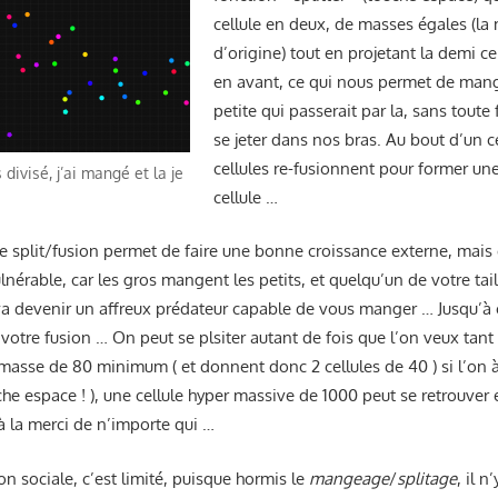
cellule en deux, de masses égales (la 
d’origine) tout en projetant la demi c
en avant, ce qui nous permet de mang
petite qui passerait par la, sans toute
se jeter dans nos bras. Au bout d’un c
cellules re-fusionnent pour former une
divisé, j’ai mangé et la je
cellule …
le split/fusion permet de faire une bonne croissance externe, mais
lnérable, car les gros mangent les petits, et quelqu’un de votre tai
 va devenir un affreux prédateur capable de vous manger … Jusqu’à 
 votre fusion … On peut se plsiter autant de fois que l’on veux tant 
masse de 80 minimum ( et donnent donc 2 cellules de 40 ) si l’on à
che espace ! ), une cellule hyper massive de 1000 peut se retrouver 
 à la merci de n’importe qui …
on sociale, c’est limité, puisque hormis le
mangeage
/
splitage
, il n