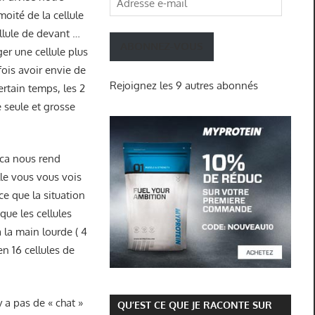
moité de la cellule
e-
ellule de devant …
mail
ABONNEZ-VOUS
er une cellule plus
 fois avoir envie de
Rejoignez les 9 autres abonnés
ertain temps, les 2
 seule et grosse
 ca nous rend
lle vous vous vois
ce que la situation
que les cellules
 la main lourde ( 4
en 16 cellules de
’y a pas de « chat »
QU’EST CE QUE JE RACONTE SUR