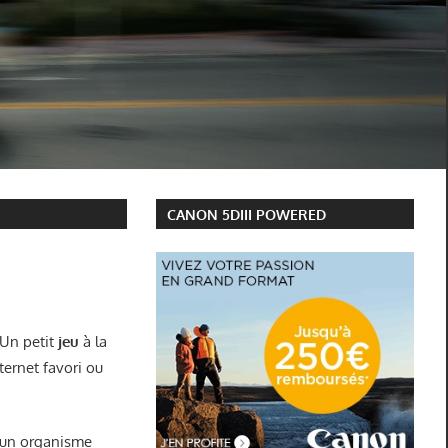
CANON 5DIII POWERED
 Un petit
jeu
à la
ternet favori ou
z un organisme