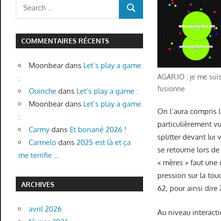
Search
SEARCH
for:
COMMENTAIRES RÉCENTS
Moonbear
dans
Let’s play a game
AGAR.IO : je me suis 
:
fusionne
Ouinche
dans
Let’s play a game :
Moonbear
dans
Let’s play a game
On l’aura compris 
:
particulièrement vu
Carmy
dans
Et bonané 2026 !
splitter devant lui
Carmelo
dans
2025 est là et ça
se retourne lors de
me terrifie …
« mères » faut une 
pression sur la tou
ARCHIVES
62, pour ainsi dire
avril 2026
Au niveau interacti