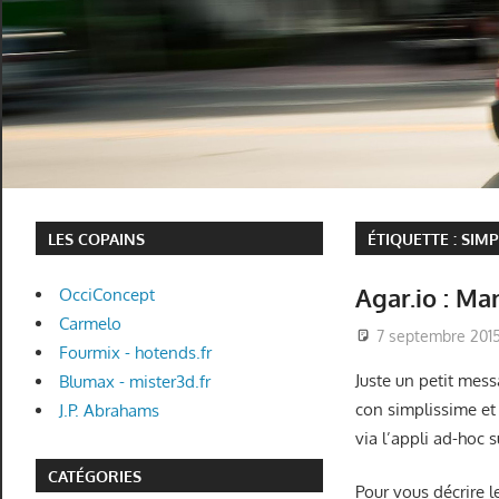
LES COPAINS
ÉTIQUETTE :
SIMP
Agar.io : Ma
OcciConcept
Carmelo
7 septembre 201
Fourmix - hotends.fr
Juste un petit mes
Blumax - mister3d.fr
con simplissime et 
J.P. Abrahams
via l’appli ad-hoc 
CATÉGORIES
Pour vous décrire l