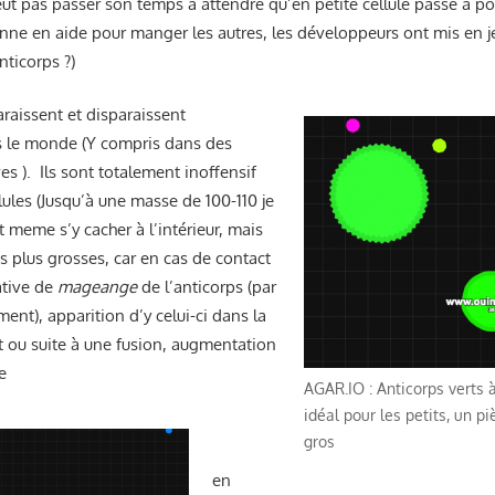
eut pas passer son temps à attendre qu’en petite cellule passe a p
nne en aide pour manger les autres, les développeurs ont mis en j
nticorps ?)
raissent et disparaissent
s le monde (Y compris dans des
ves ). Ils sont totalement inoffensif
llules (Jusqu’à une masse de 100-110 je
t meme s’y cacher à l’intérieur, mais
s plus grosses, car en cas de contact
ative de
mageange
de l’anticorps (par
ment), apparition d’y celui-ci dans la
t ou suite à une fusion, augmentation
e
AGAR.IO : Anticorps verts à
idéal pour les petits, un p
gros
en