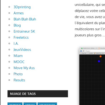
unicellulaire, qui 
3Dprinting
déplacez votre cell
Armes
de vie, vous avez u
Blah Blah Blah
l’équivalent du pla
Blog
multicolores sur l’
Entraineur 5K
joueurs plus gros 
Freeletics
I.A.
JeuxVideos
Miam
MOOC
Move My Ass
Photo
Results
NUAGE DE TAGS