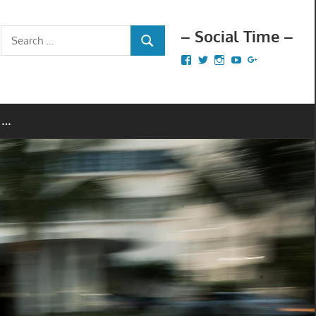
– Social Time –
Search
SEARCH
for:
Facebook
Twitter
Instagram
YouTube
Google+
 …