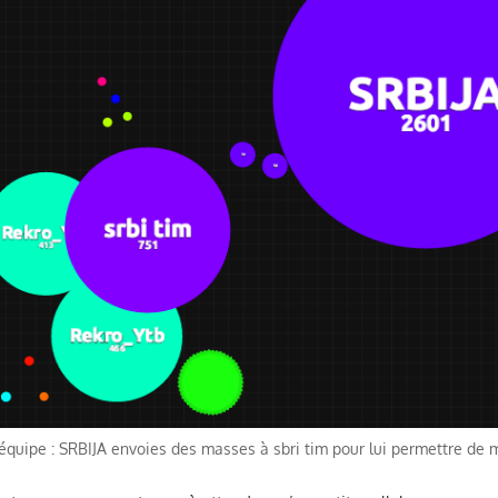
 équipe : SRBIJA envoies des masses à sbri tim pour lui permettre de