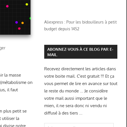
Aliexpress : Pour les bidouilleurs à petit
budget depuis 1452
nger
ABONNEZ-VOUS À CE BLOG PAR E-
MAIL.
…
Recevez directement les articles dans
ir la masse
votre boite mail. C'est gratuit !!! Et ça
le (métabolisme on
vous permet de lire en avance sur tout
s, il faut
le reste du monde ... Je considère
votre mail aussi important que le
mien, il ne sera donc ni vendu ni
n plus petit se
diffusé à des tiers ...
utiliser la
ui divise notre
Adresse