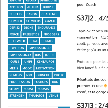
3DPRINT
ABDOS
APHRODITE
pour Coach
APOLLON
ATHENA
BURPEE
BURPEES
CANON
CHALLENGE
S37J2 :
4/5
CLIMBER
CLIMBERS
COACH
DEFI 52
DIONE
ENDURANCE
Tapis ok et bien br
FORCE
FREELETICS
FROGGERS
vraiment bien
HER
HELL WEEK
HERA
HERMES
cool), ça, vous ave
HYPERION
IMPRESSION 3D
écrire ça y’a un an
IMPRESSION3D
IRIS
JOUR 1
Protocole pour les
JOUR 2
JUMPS
KENTAUROS
bien lancé à la fin
METIS
MOOC
MOTIVATION
NEMESIS
NYX
OUINCHE
PHOTO
Résultats des cour
PROGRESSION
PUSHUPS
RUN
premier. Et une
SITUPS
SQUAT
SQUATS
crevé, et la gorge
STRENGTH
THANATOS
VENUS
S37J3 : 2/