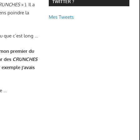
TWITTER ?
 CRUNCHES
» ). Il a
ens poindre la
Mes Tweets
u que c’est long …
t mon premier du
ar des
CRUNCHES
 exemple j’avais
te …