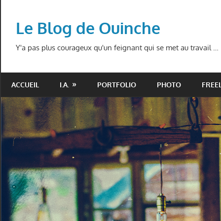
Skip
to
Le Blog de Ouinche
content
Y'a pas plus courageux qu'un feignant qui se met au travail …
ACCUEIL
I.A.
PORTFOLIO
PHOTO
FREE