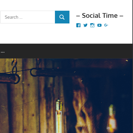
– Social Time –
Search
SEARCH
for:
Facebook
Twitter
Instagram
YouTube
Google+
 …