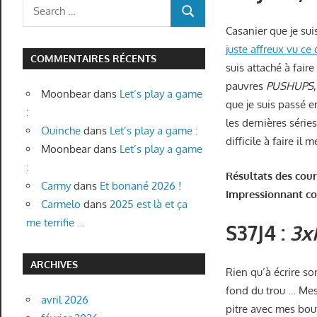
Search
SEARCH
for:
Casanier que je sui
juste affreux vu ce 
COMMENTAIRES RÉCENTS
suis attaché à fai
pauvres
PUSHUPS
Moonbear
dans
Let’s play a game
que je suis passé e
:
les dernières séri
Ouinche
dans
Let’s play a game :
difficile à faire il
Moonbear
dans
Let’s play a game
:
Résultats des cour
Carmy
dans
Et bonané 2026 !
Impressionnant co
Carmelo
dans
2025 est là et ça
me terrifie …
S37J4 :
3x
ARCHIVES
Rien qu’à écrire so
fond du trou … Mes
avril 2026
pitre avec mes bout