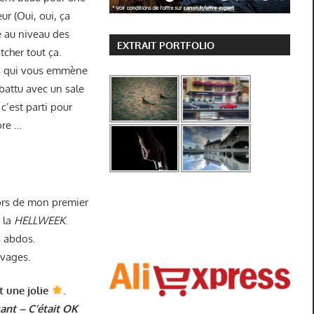
ur (Oui, oui, ça
e au niveau des
EXTRAIT PORTFOLIO
tcher tout ça.
ais qui vous emmène
 battu avec un sale
 c’est parti pour
ore …
ors de mon premier
 la
HELLWEEK
.
s abdos.
avages.
t une jolie
.
ant – C’était OK