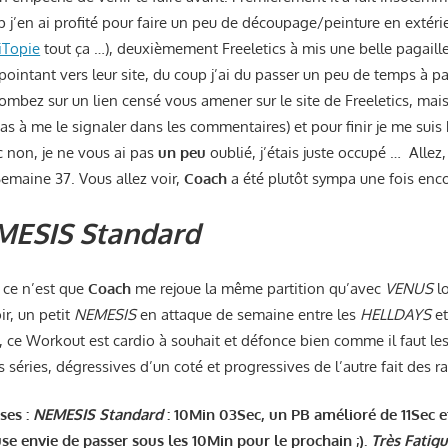
p j’en ai profité pour faire un peu de découpage/peinture en extérie
iTopie
tout ça …), deuxièmement Freeletics à mis une belle pagaill
ointant vers leur site, du coup j’ai du passer un peu de temps à pa
 tombez sur un lien censé vous amener sur le site de Freeletics, m
 pas à me le signaler dans les commentaires) et pour finir je me suis
 non, je ne vous ai pas
un peu
oublié, j’étais juste occupé … Allez,
emaine 37. Vous allez voir,
Coach
a été plutôt sympa une fois enc
MESIS Standard
i ce n’est que
Coach
me rejoue la même partition qu’avec
VENUS
l
r, un petit
NEMESIS
en attaque de semaine entre les
HELLDAYS
et
ce Workout est cardio à souhait et défonce bien comme il faut le
séries, dégressives d’un coté et progressives de l’autre fait des r
ses :
NEMESIS Standard
: 10Min 03Sec, un PB amélioré de 11Sec e
use envie de passer sous les 10Min pour le prochain ;).
Très Fatigu