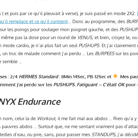
s ( et puis par ce qu’il pleuvait à verse), je suis passé en mode 2X2.
qu’il remplace et ce qu’il contient
… Donc au programme, des
BURP
re sur les poings pour soulager mon poignet gauche, et des
PUSHUP
, même pas la dose pour un round de
VENUS,
et bien, croyez le, o
n mode cardio, je n’ai plus fait un seul
PUSHUPS
. Et j’ai clairement
es, un truc de malade comment j’ai perdu … Les
BURPEES
sur les poi
 me semble …
ses : 2/4
HERMES Standard
: 8Min 14Sec, PB-12Sec et
. Mes pa
mment j’ai perdu sur les
PUSHUPS. Fatiguant – C’était OK
pour
NYX Endurance
n nom, celui la de
Workout
, il me fait mal aux abdos … Rien qu’a y 
 pauvres abdos … Surtout que, ne me sentant vraiment pas d’attaqu
eilles d’eau, ou pire, sans, pour passer mes
STANDUPS
, j’ai déci