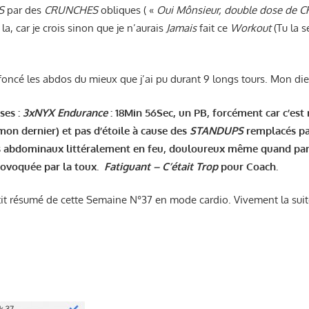
S
par des
CRUNCHES
obliques ( «
Oui Mônsieur, double dose de
e la, car je crois sinon que je n’aurais
Jamais
fait ce
Workout
(Tu la s
foncé les abdos du mieux que j’ai pu durant 9 longs tours. Mon die
ses :
3xNYX Endurance
: 18Min 56Sec, un PB, forcément car c’es
 mon dernier) et pas d’étoile à cause des
STANDUPS
remplacés p
 les abdominaux littéralement en feu, douloureux même quand par
rovoquée par la toux.
Fatiguant – C’était Trop
pour Coach.
etit résumé de cette Semaine N°37 en mode cardio. Vivement la sui