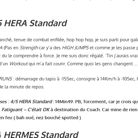
 HERA Standard
anché, tenue de combat enfilée, hop hop hop, je suis parti pour gal
A
(Pas en
Strength
car y’a des
HIGH JUMPS
et comme je les passe p
z du le comprendre à force. Je me suis donc régalé. ‘Tin j’aurais vr
 d’un
Workout
qui m’a fait courir. Comme quoi les gens changent …
RUNS
: démarrage du tapis à -15Sec, consigne à 14Km/h à -10Sec, hi
 de la minute de repos.
ses :
4/5 HERA Standard
: 14Min49. PB, forcement, car je crois q
.
Fatiguant – C’était OK
à destination du Coach. Car mine de rien 
 en feu ( bah oué, nez bouché spotted )
4
HERMES Standard