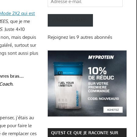
e-
Mode 2X2 qui est
mail
ABONNEZ-VOUS
EES
, que je me
S
. Juste 4×10
u non, mais depuis
Rejoignez les 9 autres abonnés
 galéré, surtout sur
ngs sont aussi plus
uvres bras…
Coach.
penser, j’étais au
e pour faire le
QU’EST CE QUE JE RACONTE SUR
dé de remplacer ces