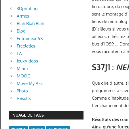
fin octobre, du cou
3Dprinting
sent le montage d’
Armes
liens de mon blog p
Blah Blah Blah
(D’ailleurs si vous
Blog
ailleurs, n’hésitez
Entraineur 5K
bug d’iOS9 … Donc
Freeletics
vous raconter ma S
I.A.
JeuxVideos
S37J1 :
NE
Miam
MOOC
Que dire d’autre, s
Move My Ass
programme, à savoi
Photo
Comme d’habitude, 
Results
L’enchainement des 
NUAGE DE TAGS
Résultats des cour
Ainsi qu’une furie