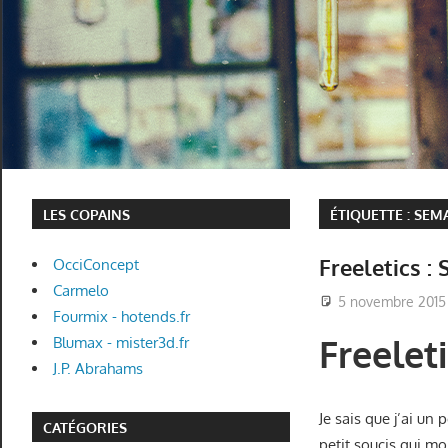
LES COPAINS
ÉTIQUETTE :
SEMA
Freeletics :
OcciConcept
Carmelo
5 novembre 2015
Fourmix - hotends.fr
Freelet
Blumax - mister3d.fr
J.P. Abrahams
Je sais que j’ai un
CATÉGORIES
petit soucis qui m