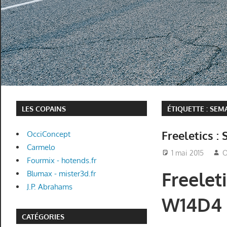
LES COPAINS
ÉTIQUETTE :
SEMA
Freeletics :
OcciConcept
Carmelo
1 mai 2015
O
Fourmix - hotends.fr
Freeleti
Blumax - mister3d.fr
J.P. Abrahams
W14D4
CATÉGORIES