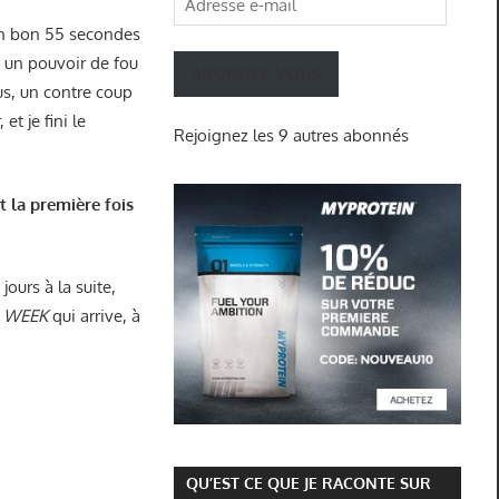
e-
un bon 55 secondes
mail
t un pouvoir de fou
ABONNEZ-VOUS
us, un contre coup
et je fini le
Rejoignez les 9 autres abonnés
t la première fois
4 jours à la suite,
L WEEK
qui arrive, à
QU’EST CE QUE JE RACONTE SUR