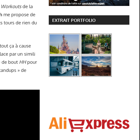
4
Workouts
de la
h
me propose de
EXTRAIT PORTFOLIO
ts tours de rien du
, tout ça à cause
ace par un simili
e de bout
HH
pour
standups » de