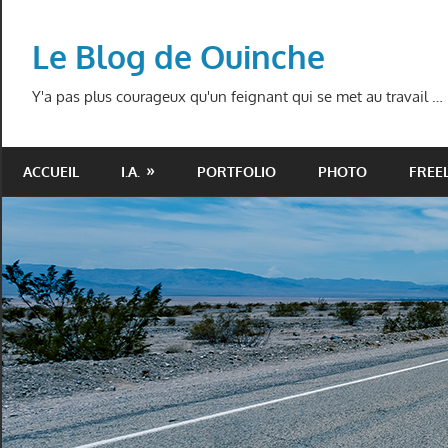
Skip
to
Le Blog de Ouinche
content
Y'a pas plus courageux qu'un feignant qui se met au travail …
ACCUEIL
I.A.
PORTFOLIO
PHOTO
FREE