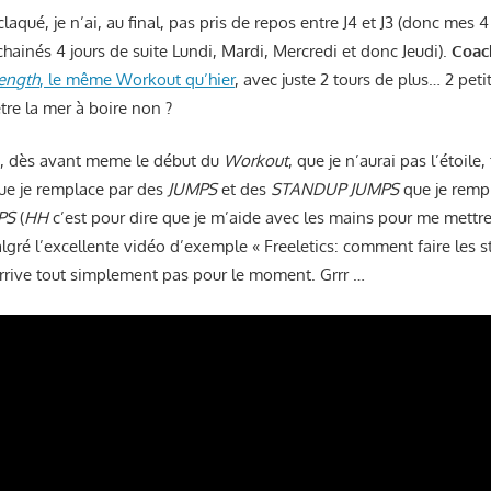
s claqué, je n’ai, au final, pas pris de repos entre J4 et J3 (donc mes 
ainés 4 jours de suite Lundi, Mardi, Mercredi et donc Jeudi).
Coac
ength
, le même Workout qu’hier
, avec juste 2 tours de plus… 2 peti
tre la mer à boire non ?
s, dès avant meme le début du
Workout
, que je n’aurai pas l’étoile
e je remplace par des
JUMPS
et des
STANDUP JUMPS
que je rempl
PS
(
HH
c’est pour dire que je m’aide avec les mains pour me mettr
lgré l’excellente vidéo d’exemple « Freeletics: comment faire les 
 arrive tout simplement pas pour le moment. Grrr …