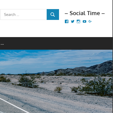
– Social Time –
Search
SEARCH
for:
Facebook
Twitter
Instagram
YouTube
Google+
 …