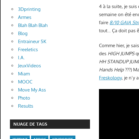
4 à la suite, je sui
3Dprinting
semaine on été ench
Armes
faire
8/10 GAIA Str
Blah Blah Blah
tout… Ça doit pas ê
Blog
Entraineur 5K
Comme hier, je sai
Freeletics
des
HIGH JUMPS
qu
I.A.
HH STANDUP JUM
JeuxVideos
Hands Help
???) Ma
Miam
Freskology
, je n’y
MOOC
Move My Ass
Photo
Results
NUAGE DE TAGS