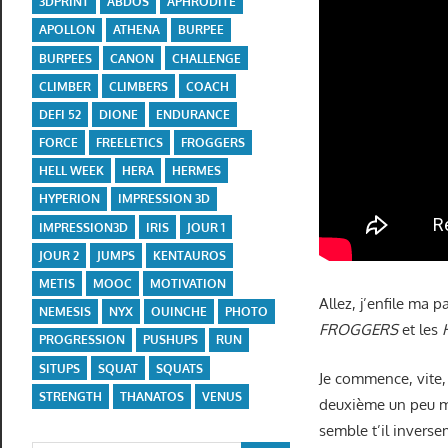
3DPRINT
ABDOS
APHRODITE
APOLLON
ATHENA
BURPEE
BURPEES
CANON
CHALLENGE
CLIMBER
CLIMBERS
COACH
DEFI 52
DIONE
ENDURANCE
FORCE
FREELETICS
FROGGERS
HELL WEEK
HERA
HERMES
HYPERION
IMPRESSION 3D
IMPRESSION3D
IRIS
JOUR 1
JOUR 2
JUMPS
KENTAUROS
METIS
MOOC
MOTIVATION
Allez, j’enfile ma p
NEMESIS
NYX
OUINCHE
PHOTO
FROGGERS
et les
PROGRESSION
PUSHUPS
RUN
SITUPS
SQUAT
SQUATS
Je commence, vite, 
STRENGTH
THANATOS
VENUS
deuxième un peu mo
semble t’il inverse