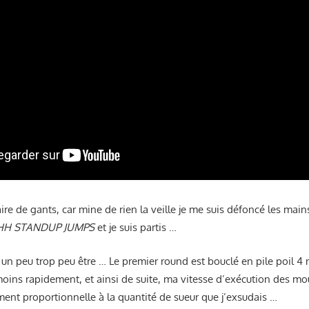
aire de gants, car mine de rien la veille je me suis défoncé les mains
HH STANDUP JUMPS
et je suis partis …
un peu trop peu être … Le premier round est bouclé en pile poil 4 
ins rapidement, et ainsi de suite, ma vitesse d’exécution des mo
ment proportionnelle à la quantité de sueur que j’exsudais …