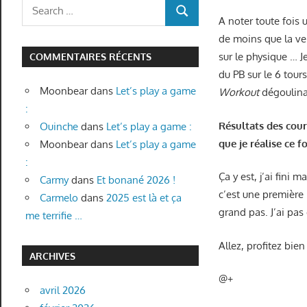
Search
SEARCH
A noter toute fois
for:
de moins que la vei
sur le physique … J
COMMENTAIRES RÉCENTS
du PB sur le 6 tours
Moonbear
dans
Let’s play a game
Workout
dégoulina
:
Résultats des cour
Ouinche
dans
Let’s play a game :
que je réalise ce f
Moonbear
dans
Let’s play a game
:
Ça y est, j’ai fini
Carmy
dans
Et bonané 2026 !
c’est une première
Carmelo
dans
2025 est là et ça
grand pas. J’ai pas
me terrifie …
Allez, profitez bien
ARCHIVES
@+
avril 2026