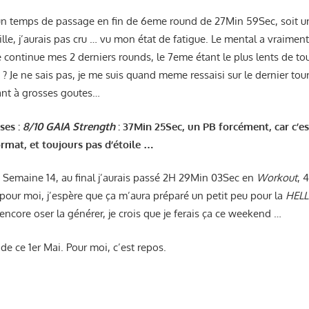
 un temps de passage en fin de 6eme round de 27Min 59Sec, soit 
lle, j’aurais pas cru … vu mon état de fatigue. Le mental a vraimen
e continue mes 2 derniers rounds, le 7eme étant le plus lents de to
 ? Je ne sais pas, je me suis quand meme ressaisi sur le dernier tour, 
nt à grosses goutes…
ses :
8/10 GAIA Strength
: 37Min 25Sec, un PB forcément, car c’es
ormat, et toujours pas d’étoile …
 ma Semaine 14, au final j’aurais passé 2H 29Min 03Sec en
Workout
, 
 pour moi, j’espère que ça m’aura préparé un petit peu pour la
HEL
 encore oser la générer, je crois que je ferais ça ce weekend …
 de ce 1er Mai. Pour moi, c’est repos.