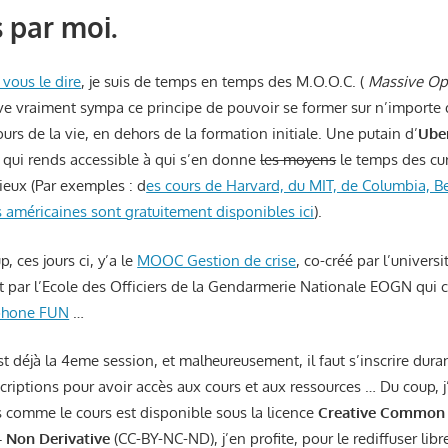
s par moi.
vous le dire
, je suis de temps en temps des M.O.O.C. (
Massive Op
ouve vraiment sympa ce principe de pouvoir se former sur n’importe 
ours de la vie, en dehors de la formation initiale. Une putain d’
Uber
r qui rends accessible à qui s’en donne
les moyens
le temps des cur
gieux (Par exemples : d
es cours de Harvard, du MIT, de Columbia, Be
s américaines sont gratuitement disponibles ici
).
, ces jours ci, y’a le
MOOC Gestion de crise
, co-créé par l’univers
 par l’Ecole des Officiers de la Gendarmerie Nationale EOGN qu
ophone FUN
…
est déjà la 4eme session, et malheureusement, il faut s’inscrire duran
criptions pour avoir accès aux cours et aux ressources … Du coup, j
s comme le cours est disponible sous la licence
Creative Common –
 Non Derivative
(CC-BY-NC-ND), j’en profite, pour le rediffuser li