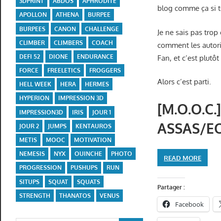
3DPRINT
ABDOS
APHRODITE
blog comme ça si to
APOLLON
ATHENA
BURPEE
BURPEES
CANON
CHALLENGE
Je ne sais pas trop
CLIMBER
CLIMBERS
COACH
comment les autorit
DEFI 52
DIONE
ENDURANCE
Fan, et c’est plutô
FORCE
FREELETICS
FROGGERS
Alors c’est parti.
HELL WEEK
HERA
HERMES
HYPERION
IMPRESSION 3D
[M.O.O.C.
IMPRESSION3D
IRIS
JOUR 1
ASSAS/EO
JOUR 2
JUMPS
KENTAUROS
METIS
MOOC
MOTIVATION
NEMESIS
NYX
OUINCHE
PHOTO
READ MORE
PROGRESSION
PUSHUPS
RUN
SITUPS
SQUAT
SQUATS
Partager :
STRENGTH
THANATOS
VENUS
Facebook