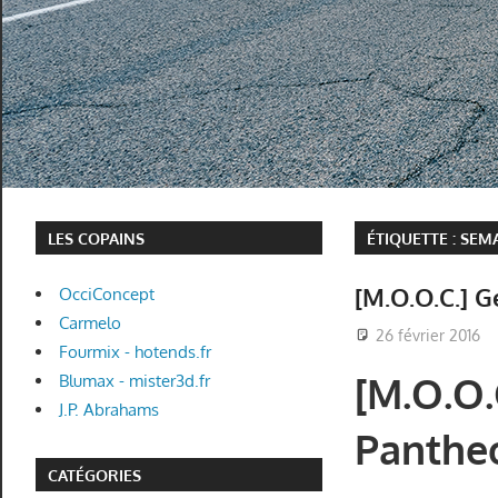
LES COPAINS
ÉTIQUETTE :
SEMA
[M.O.O.C.] 
OcciConcept
Carmelo
26 février 2016
Fourmix - hotends.fr
[M.O.O.
Blumax - mister3d.fr
J.P. Abrahams
Panthe
CATÉGORIES