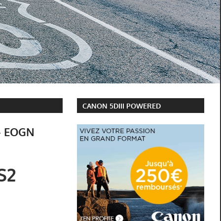
CANON 5DIII POWERED
 – EOGN
S2