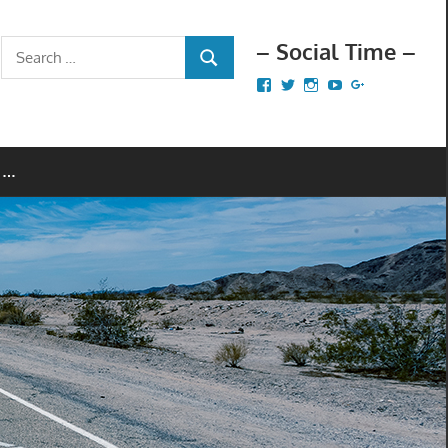
– Social Time –
Search
SEARCH
for:
Facebook
Twitter
Instagram
YouTube
Google+
 …