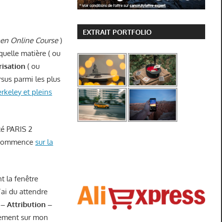
EXTRAIT PORTFOLIO
en Online Course
)
quelle matière ( ou
isation
( ou
sus parmi les plus
rkeley et pleins
ité PARIS 2
i commence
sur la
t la fenêtre
’ai du attendre
 Attribution –
brement sur mon