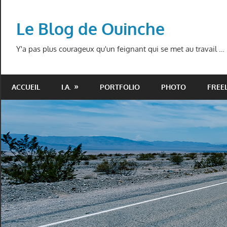
Skip
to
Le Blog de Ouinche
content
Y'a pas plus courageux qu'un feignant qui se met au travail …
ACCUEIL
I.A.
PORTFOLIO
PHOTO
FREE