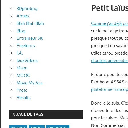
Petit laïu
3Dprinting
Armes
Blah Blah Blah
Comme j’ai déjà pu 
Blog
sur le net et je tr
Entraineur 5K
presque ) tout au c
Freeletics
presque ) du savoi
I.A.
utiles et/ou presti
JeuxVideos
d’autres université
Miam
Et donc pour le coup
MOOC
Pantheon-ASSAS et
Move My Ass
plateforme franc
Photo
Results
Donc je le suis. C’
d’ouverture des ins
NUAGE DE TAGS
pour le suivre. Mai
Non Commercial –