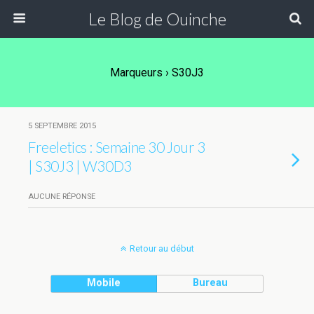
Le Blog de Ouinche
Marqueurs › S30J3
5 SEPTEMBRE 2015
Freeletics : Semaine 30 Jour 3
| S30J3 | W30D3
AUCUNE RÉPONSE
Retour au début
Mobile
Bureau