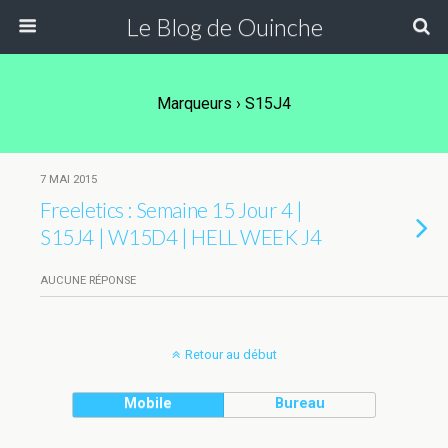
Le Blog de Ouinche
Marqueurs › S15J4
7 MAI 2015
Freeletics : Semaine 15 Jour 4 |
S15J4 | W15D4 | HELL WEEK J4
AUCUNE RÉPONSE
Retour au début
Mobile
Bureau