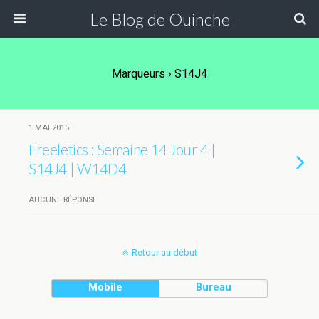
Le Blog de Ouinche
Marqueurs › S14J4
1 MAI 2015
Freeletics : Semaine 14 Jour 4 |
S14J4 | W14D4
AUCUNE RÉPONSE
Retour au début
Mobile
Bureau