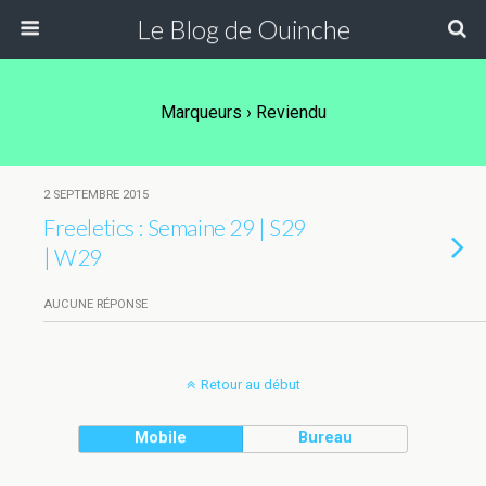
Le Blog de Ouinche
Marqueurs › Reviendu
2 SEPTEMBRE 2015
Freeletics : Semaine 29 | S29
| W29
AUCUNE RÉPONSE
Retour au début
Mobile
Bureau