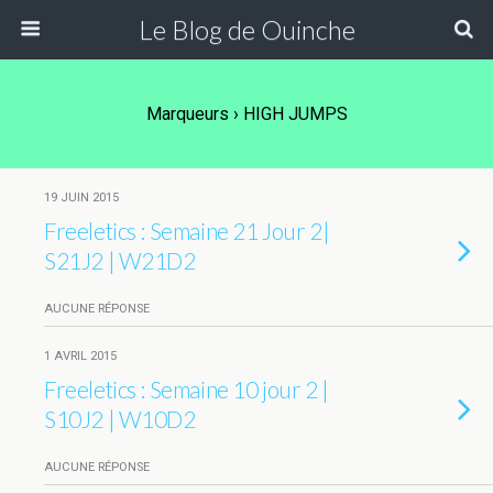
Le Blog de Ouinche
Marqueurs › HIGH JUMPS
19 JUIN 2015
Freeletics : Semaine 21 Jour 2|
S21J2 | W21D2
AUCUNE RÉPONSE
1 AVRIL 2015
Freeletics : Semaine 10 jour 2 |
S10J2 | W10D2
AUCUNE RÉPONSE