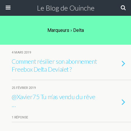
Le Blog de Ouinche
Marqueurs › Delta
4 MARS 2019
Comment résilier son abonnement
Freebox Delta Devialet ?
25 FÉVRIER 2019
@Xavier75 Tu m’as vendu du rêve
…
1 RÉPONSE