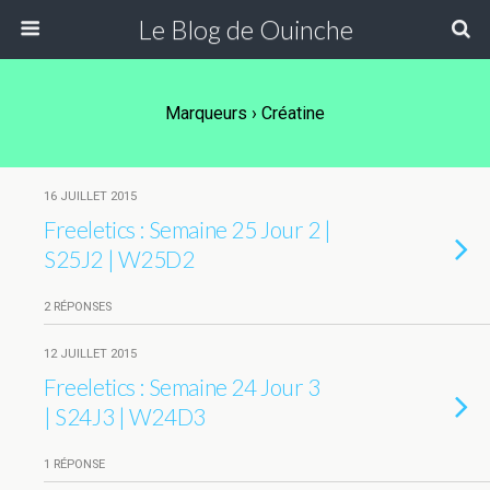
Le Blog de Ouinche
Marqueurs › Créatine
16 JUILLET 2015
Freeletics : Semaine 25 Jour 2 |
S25J2 | W25D2
2 RÉPONSES
12 JUILLET 2015
Freeletics : Semaine 24 Jour 3
| S24J3 | W24D3
1 RÉPONSE