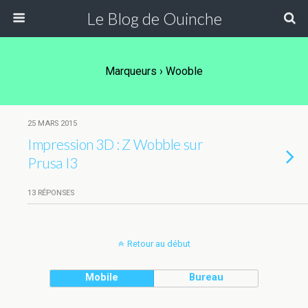
Le Blog de Ouinche
Marqueurs › Wooble
25 MARS 2015
Impression 3D : Z Wobble sur
Prusa I3
13 RÉPONSES
Retour au début
Mobile
Bureau