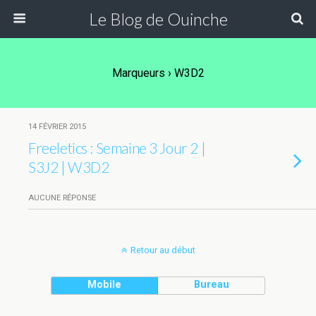
Le Blog de Ouinche
Marqueurs › W3D2
14 FÉVRIER 2015
Freeletics : Semaine 3 Jour 2 |
S3J2 | W3D2
AUCUNE RÉPONSE
Retour au début
Mobile
Bureau