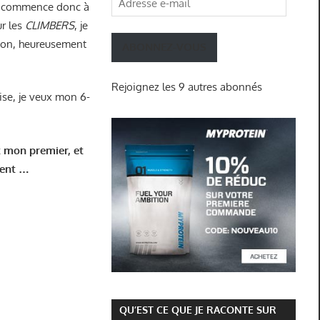
e commence donc à
e-
ur les
CLIMBERS
, je
mail
s bon, heureusement
ABONNEZ-VOUS
Rejoignez les 9 autres abonnés
rise, je veux mon 6-
t mon premier, et
ulent …
QU’EST CE QUE JE RACONTE SUR