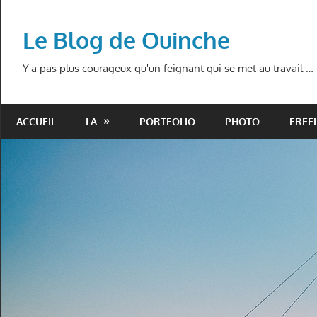
Skip
to
Le Blog de Ouinche
content
Y'a pas plus courageux qu'un feignant qui se met au travail …
ACCUEIL
I.A.
PORTFOLIO
PHOTO
FREE