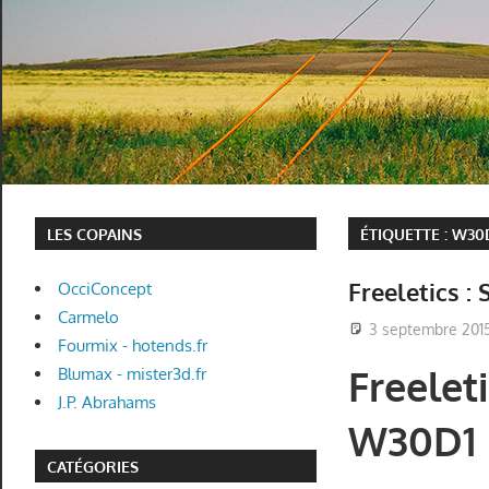
LES COPAINS
ÉTIQUETTE :
W30
Freeletics :
OcciConcept
Carmelo
3 septembre 201
Fourmix - hotends.fr
Freeleti
Blumax - mister3d.fr
J.P. Abrahams
W30D1
CATÉGORIES