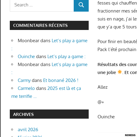
Search
fesses qui chauffen
SEARCH
for:
fractionner mes sér
suis en nage, j’ai 
COMMENTAIRES RÉCENTS
que y’a que 5 tours
Moonbear
dans
Let’s play a game
Pour finir en beaut
:
Pack l’été prochain
Ouinche
dans
Let’s play a game :
Résultats des cour
Moonbear
dans
Let’s play a game
une jolie
. Et co
:
Carmy
dans
Et bonané 2026 !
Allez
Carmelo
dans
2025 est là et ça
me terrifie …
@+
ARCHIVES
Ouinche
avril 2026