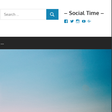
– Social Time –
Search
SEARCH
for:
Facebook
Twitter
Instagram
YouTube
Google+
 …