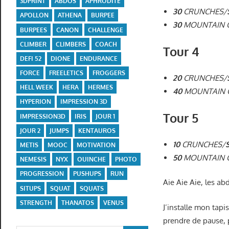
3DPRINT
ABDOS
APHRODITE
30
CRUNCHES/
APOLLON
ATHENA
BURPEE
30
MOUNTAIN C
BURPEES
CANON
CHALLENGE
CLIMBER
CLIMBERS
COACH
Tour 4
DEFI 52
DIONE
ENDURANCE
FORCE
FREELETICS
FROGGERS
20
CRUNCHES/
HELL WEEK
HERA
HERMES
40
MOUNTAIN C
HYPERION
IMPRESSION 3D
Tour 5
IMPRESSION3D
IRIS
JOUR 1
JOUR 2
JUMPS
KENTAUROS
10
CRUNCHES/
METIS
MOOC
MOTIVATION
50
MOUNTAIN C
NEMESIS
NYX
OUINCHE
PHOTO
PROGRESSION
PUSHUPS
RUN
Aie Aie Aie, les ab
SITUPS
SQUAT
SQUATS
STRENGTH
THANATOS
VENUS
J’installe mon tapis
prendre de pause, 