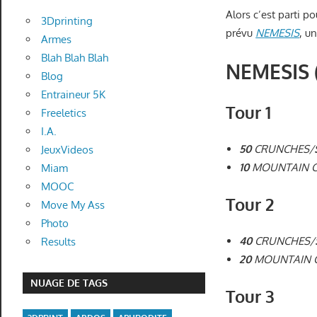
Alors c’est parti 
3Dprinting
prévu
NEMESIS
, u
Armes
Blah Blah Blah
NEMESIS 
Blog
Entraineur 5K
Tour 1
Freeletics
I.A.
50
CRUNCHES/
JeuxVideos
10
MOUNTAIN C
Miam
MOOC
Tour 2
Move My Ass
Photo
40
CRUNCHES/
Results
20
MOUNTAIN C
NUAGE DE TAGS
Tour 3