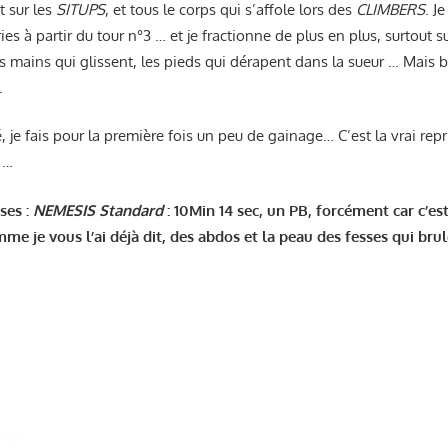
t sur les
SITUPS
, et tous le corps qui s’affole lors des
CLIMBERS
. J
ies à partir du tour n°3 … et je fractionne de plus en plus, surtout s
les mains qui glissent, les pieds qui dérapent dans la sueur … Mai
.
é, je fais pour la première fois un peu de gainage… C’est la vrai rep
 …
ses :
NEMESIS Standard
: 10Min 14 sec, un PB, forcément car c’es
mme je vous l’ai déjà dit, des abdos et la peau des fesses qui br