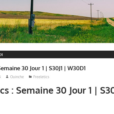
D1
 Semaine 30 Jour 1 | S30J1 | W30D1
5
Ouinche
Freeletics
cs : Semaine 30 Jour 1 | S30