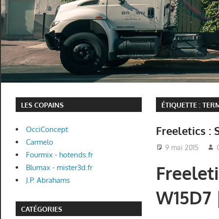
LES COPAINS
ÉTIQUETTE :
TER
Freeletics :
OcciConcept
Carmelo
9 mai 2015
Fourmix - hotends.fr
Freeleti
Blumax - mister3d.fr
J.P. Abrahams
W15D7 
CATÉGORIES