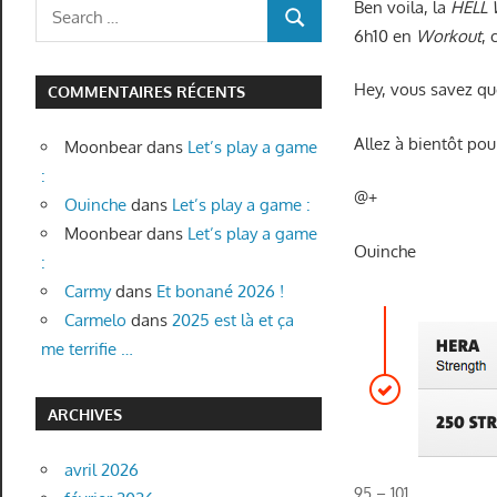
Search
Ben voila, la
HELL
SEARCH
for:
6h10 en
Workout
,
Hey, vous savez qu
COMMENTAIRES RÉCENTS
Allez à bientôt pou
Moonbear
dans
Let’s play a game
:
@+
Ouinche
dans
Let’s play a game :
Moonbear
dans
Let’s play a game
Ouinche
:
Carmy
dans
Et bonané 2026 !
Carmelo
dans
2025 est là et ça
me terrifie …
ARCHIVES
avril 2026
95 – 101