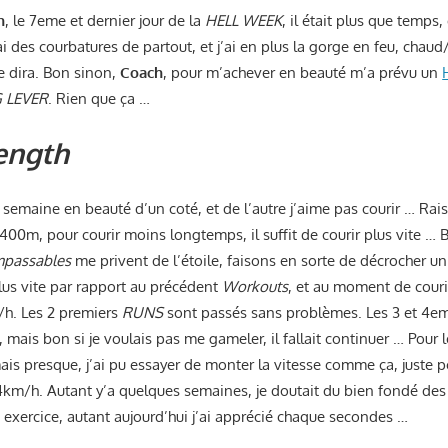
n
, le 7eme et dernier jour de la
HELL WEEK
, il était plus que temps
’ai des courbatures de partout, et j’ai en plus la gorge en feu, chau
le dira. Bon sinon,
Coach
, pour m’achever en beauté m’a prévu un
 LEVER
. Rien que ça …
ength
 la semaine en beauté d’un coté, et de l’autre j’aime pas courir … R
 400m, pour courir moins longtemps, il suffit de courir plus vite … 
mpassables
me privent de l’étoile, faisons en sorte de décrocher un 
lus vite par rapport au précédent
Workouts
, et au moment de courir
/h. Les 2 premiers
RUNS
sont passés sans problèmes. Les 3 et 4em
 mais bon si je voulais pas me gameler, il fallait continuer … Pour 
mais presque, j’ai pu essayer de monter la vitesse comme ça, juste po
14km/h. Autant y’a quelques semaines, je doutait du bien fondé des
 exercice, autant aujourd’hui j’ai apprécié chaque secondes …