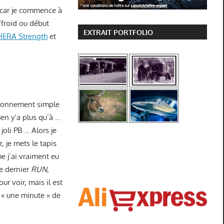
, car je commence à
d/froid ou début
EXTRAIT PORTFOLIO
HERA Strength
et
aisonnement simple
Ben y’a plus qu’à …
joli PB … Alors je
, je mets le tapis
e j’ai vraiment eu
le dernier
RUN
,
ur voir, mais il est
 « une minute » de