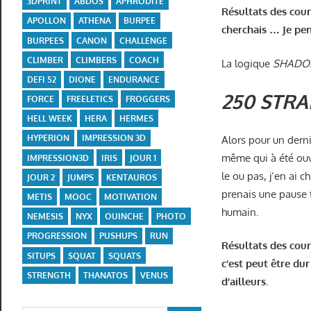
3DPRINT
ABDOS
APHRODITE
Résultats des cour
APOLLON
ATHENA
BURPEE
cherchais … Je pens
BURPEES
CANON
CHALLENGE
CLIMBER
CLIMBERS
COACH
La logique
SHADO
DEFI 52
DIONE
ENDURANCE
250 STRA
FORCE
FREELETICS
FROGGERS
HELL WEEK
HERA
HERMES
HYPERION
IMPRESSION 3D
Alors pour un derni
même qui à été ouv
IMPRESSION3D
IRIS
JOUR 1
le ou pas, j’en ai 
JOUR 2
JUMPS
KENTAUROS
prenais une pause t
METIS
MOOC
MOTIVATION
humain.
NEMESIS
NYX
OUINCHE
PHOTO
PROGRESSION
PUSHUPS
RUN
Résultats des cour
SITUPS
SQUAT
SQUATS
c’est peut être dur
STRENGTH
THANATOS
VENUS
d’ailleurs.