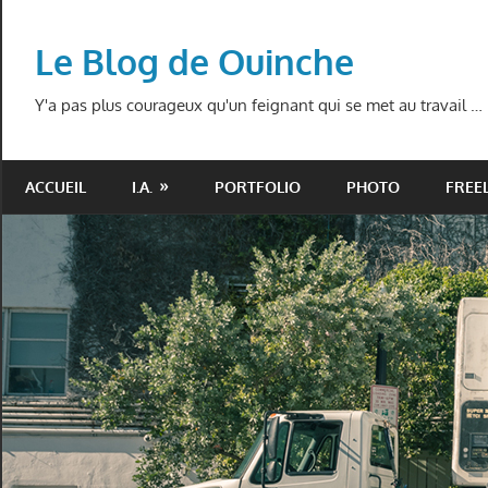
Skip
to
Le Blog de Ouinche
content
Y'a pas plus courageux qu'un feignant qui se met au travail …
ACCUEIL
I.A.
PORTFOLIO
PHOTO
FREE