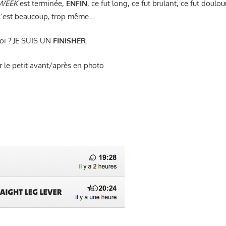
 WEEK
est terminée,
ENFIN
, ce fut long, ce fut brulant, ce fut doulou
 c’est beaucoup, trop même…
oi ? JE SUIS UN
FINISHER
.
r le petit avant/après en photo