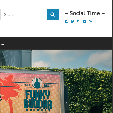
– Social Time –
Search
SEARCH
for:
Facebook
Twitter
Instagram
YouTube
Google+
 …