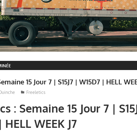
MINÉE
 Semaine 15 Jour 7 | S15J7 | W15D7 | HELL WE
Ouinche
Freeletics
cs : Semaine 15 Jour 7 | S15J
| HELL WEEK J7