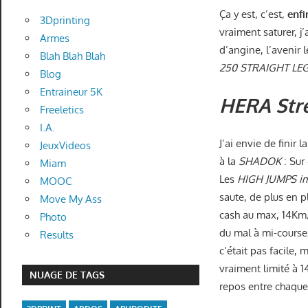
Ça y est, c’est,
enfi
3Dprinting
vraiment saturer, j
Armes
d’angine, l’avenir 
Blah Blah Blah
250 STRAIGHT LEG
Blog
Entraineur 5K
HERA Str
Freeletics
I.A.
J’ai envie de finir
JeuxVideos
à la
SHADOK
: Sur
Miam
Les
HIGH JUMPS
i
MOOC
saute, de plus en p
Move My Ass
cash au max, 14Km
Photo
du mal à mi-course,
Results
c’était pas facile, 
vraiment limité à 
NUAGE DE TAGS
repos entre chaque