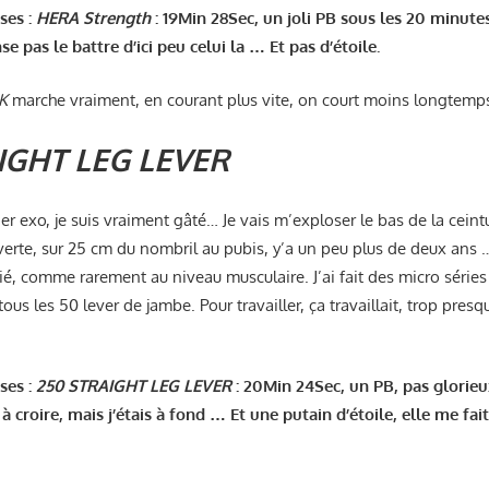
ses :
HERA Strength
: 19Min 28Sec, un joli PB sous les 20 minutes,
e pas le battre d’ici peu celui la … Et pas d’étoile.
K
marche vraiment, en courant plus vite, on court moins longtemp
IGHT LEG LEVER
er exo, je suis vraiment gâté… Je vais m’exploser le bas de la cein
erte, sur 25 cm du nombril au pubis, y’a un peu plus de deux ans 
chié, comme rarement au niveau musculaire. J’ai fait des micro séries 
ous les 50 lever de jambe. Pour travailler, ça travaillait, trop presq
ses :
250 STRAIGHT LEG LEVER
: 20Min 24Sec, un PB, pas glorieux
 à croire, mais j’étais à fond … Et une putain d’étoile, elle me fa