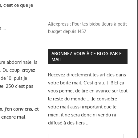
 c’est ce que je
Aliexpress : Pour les bidouilleurs à petit
s …
budget depuis 1452
ABONNEZ-VOUS À CE BLOG PAR E-
MAIL.
ture abdominale, la
… Du coup, croyez
Recevez directement les articles dans
de 10, puis je
votre boite mail. C'est gratuit !!! Et ça
ue, 250 c’est pas
vous permet de lire en avance sur tout
le reste du monde ... Je considère
votre mail aussi important que le
, j’en conviens, et
mien, il ne sera donc ni vendu ni
it encore mal
diffusé à des tiers ...
Adresse