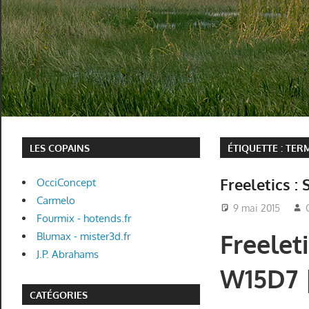
LES COPAINS
ÉTIQUETTE :
TER
Freeletics :
OcciConcept
Carmelo
9 mai 2015
Fourmix - hotends.fr
Freeleti
Blumax - mister3d.fr
J.P. Abrahams
W15D7 
CATÉGORIES