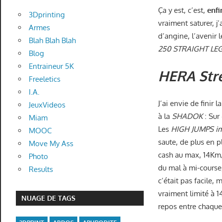
Ça y est, c’est,
enfi
3Dprinting
vraiment saturer, j
Armes
d’angine, l’avenir 
Blah Blah Blah
250 STRAIGHT LEG
Blog
Entraineur 5K
HERA Str
Freeletics
I.A.
J’ai envie de finir
JeuxVideos
à la
SHADOK
: Sur
Miam
Les
HIGH JUMPS
i
MOOC
saute, de plus en p
Move My Ass
cash au max, 14Km
Photo
du mal à mi-course,
Results
c’était pas facile, 
vraiment limité à 
NUAGE DE TAGS
repos entre chaque