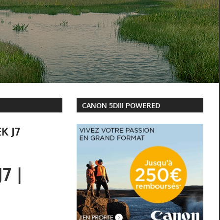
CANON 5DIII POWERED
EK J7
7 |