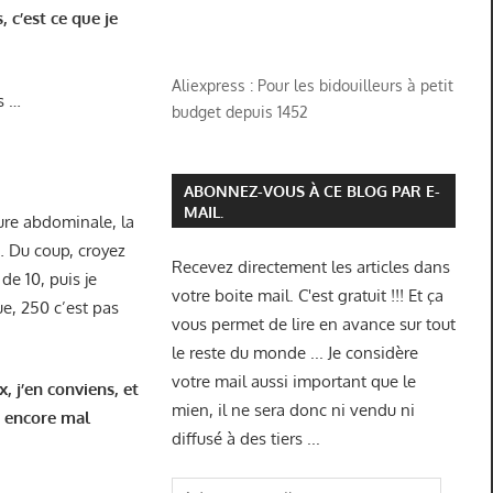
 c’est ce que je
Aliexpress : Pour les bidouilleurs à petit
s …
budget depuis 1452
ABONNEZ-VOUS À CE BLOG PAR E-
MAIL.
ture abdominale, la
… Du coup, croyez
Recevez directement les articles dans
de 10, puis je
votre boite mail. C'est gratuit !!! Et ça
ue, 250 c’est pas
vous permet de lire en avance sur tout
le reste du monde ... Je considère
votre mail aussi important que le
, j’en conviens, et
mien, il ne sera donc ni vendu ni
it encore mal
diffusé à des tiers ...
Adresse