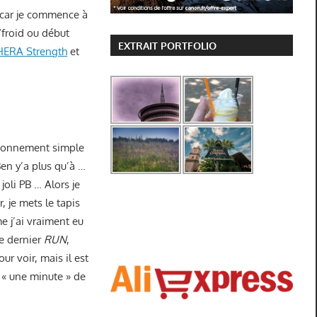
, car je commence à
d/froid ou début
EXTRAIT PORTFOLIO
HERA Strength
et
aisonnement simple
Ben y’a plus qu’à …
joli PB … Alors je
, je mets le tapis
e j’ai vraiment eu
le dernier
RUN
,
ur voir, mais il est
 « une minute » de