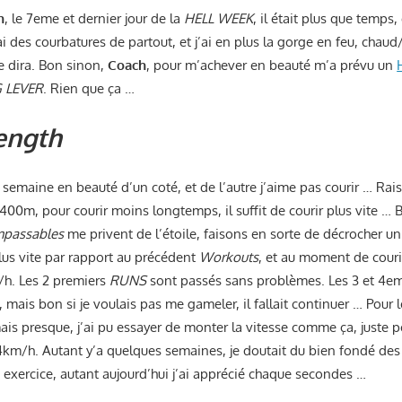
n
, le 7eme et dernier jour de la
HELL WEEK
, il était plus que temps
’ai des courbatures de partout, et j’ai en plus la gorge en feu, chau
le dira. Bon sinon,
Coach
, pour m’achever en beauté m’a prévu un
 LEVER
. Rien que ça …
ength
 la semaine en beauté d’un coté, et de l’autre j’aime pas courir … R
 400m, pour courir moins longtemps, il suffit de courir plus vite … 
mpassables
me privent de l’étoile, faisons en sorte de décrocher un 
lus vite par rapport au précédent
Workouts
, et au moment de courir
/h. Les 2 premiers
RUNS
sont passés sans problèmes. Les 3 et 4em
 mais bon si je voulais pas me gameler, il fallait continuer … Pour 
mais presque, j’ai pu essayer de monter la vitesse comme ça, juste po
14km/h. Autant y’a quelques semaines, je doutait du bien fondé des
 exercice, autant aujourd’hui j’ai apprécié chaque secondes …