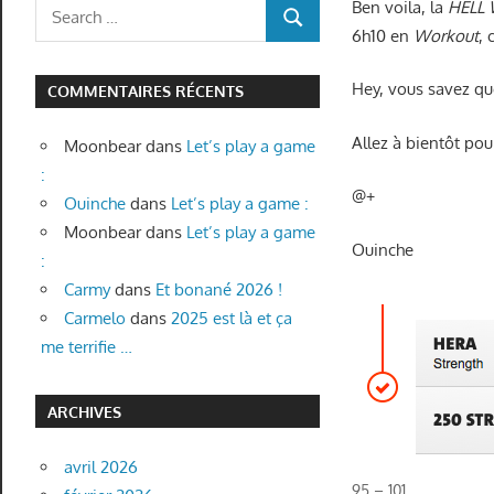
Search
Ben voila, la
HELL
SEARCH
for:
6h10 en
Workout
,
Hey, vous savez qu
COMMENTAIRES RÉCENTS
Allez à bientôt pou
Moonbear
dans
Let’s play a game
:
@+
Ouinche
dans
Let’s play a game :
Moonbear
dans
Let’s play a game
Ouinche
:
Carmy
dans
Et bonané 2026 !
Carmelo
dans
2025 est là et ça
me terrifie …
ARCHIVES
avril 2026
95 – 101