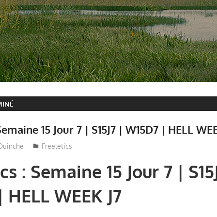
MINÉ
 Semaine 15 Jour 7 | S15J7 | W15D7 | HELL WE
Ouinche
Freeletics
cs : Semaine 15 Jour 7 | S15J
| HELL WEEK J7