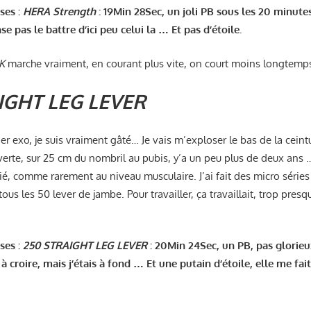
ses :
HERA Strength
: 19Min 28Sec, un joli PB sous les 20 minutes,
e pas le battre d’ici peu celui la … Et pas d’étoile.
K
marche vraiment, en courant plus vite, on court moins longtemp
IGHT LEG LEVER
er exo, je suis vraiment gâté… Je vais m’exploser le bas de la cein
erte, sur 25 cm du nombril au pubis, y’a un peu plus de deux ans 
chié, comme rarement au niveau musculaire. J’ai fait des micro séries 
ous les 50 lever de jambe. Pour travailler, ça travaillait, trop presq
ses :
250 STRAIGHT LEG LEVER
: 20Min 24Sec, un PB, pas glorieux
 à croire, mais j’étais à fond … Et une putain d’étoile, elle me fa