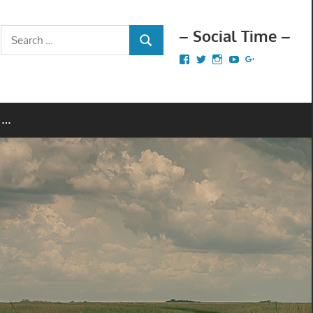
– Social Time –
Search
SEARCH
for:
Facebook
Twitter
Instagram
YouTube
Google+
 …