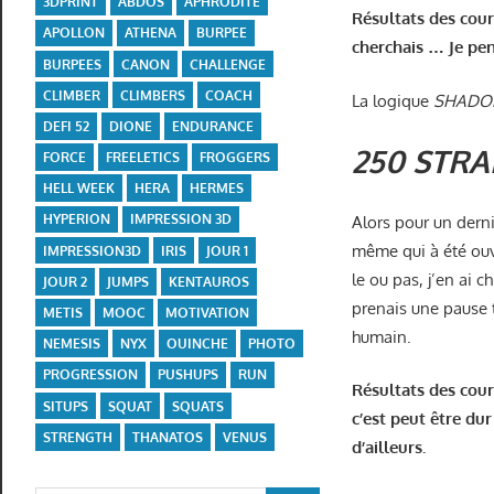
3DPRINT
ABDOS
APHRODITE
Résultats des cour
APOLLON
ATHENA
BURPEE
cherchais … Je pens
BURPEES
CANON
CHALLENGE
CLIMBER
CLIMBERS
COACH
La logique
SHADO
DEFI 52
DIONE
ENDURANCE
250 STRA
FORCE
FREELETICS
FROGGERS
HELL WEEK
HERA
HERMES
HYPERION
IMPRESSION 3D
Alors pour un derni
même qui à été ouv
IMPRESSION3D
IRIS
JOUR 1
le ou pas, j’en ai 
JOUR 2
JUMPS
KENTAUROS
prenais une pause t
METIS
MOOC
MOTIVATION
humain.
NEMESIS
NYX
OUINCHE
PHOTO
PROGRESSION
PUSHUPS
RUN
Résultats des cour
SITUPS
SQUAT
SQUATS
c’est peut être dur
STRENGTH
THANATOS
VENUS
d’ailleurs.