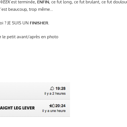
 WEEK
est terminée,
ENFIN
, ce fut long, ce fut brulant, ce fut doulou
 c’est beaucoup, trop même…
oi ? JE SUIS UN
FINISHER
.
r le petit avant/après en photo