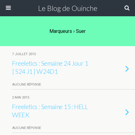
Le Blog de Ouinche
Marqueurs › Suer
7 JUILLET 2015
Freeletics : Semaine 24 Jour 1
| S24 J1 | W24D1
AUCUNE RÉPONSE
2 MAI 2015
Freeletics : Semaine 15 : HELL
WEEK
AUCUNE RÉPONSE