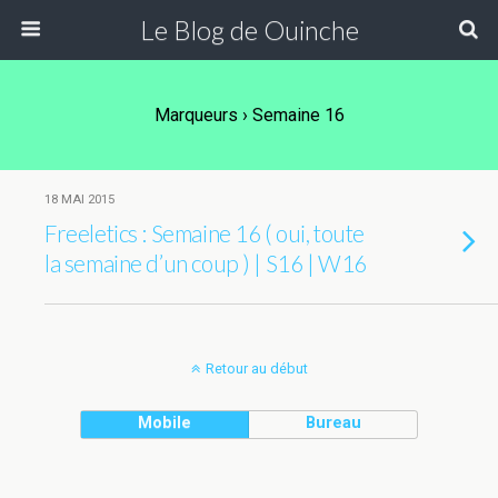
Le Blog de Ouinche
Marqueurs › Semaine 16
18 MAI 2015
Freeletics : Semaine 16 ( oui, toute
la semaine d’un coup ) | S16 | W16
Retour au début
Mobile
Bureau