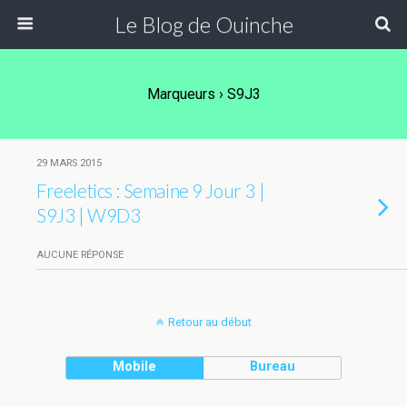
Le Blog de Ouinche
Marqueurs › S9J3
29 MARS 2015
Freeletics : Semaine 9 Jour 3 |
S9J3 | W9D3
AUCUNE RÉPONSE
Retour au début
Mobile
Bureau