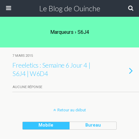
Le Blog de Ouinche
Marqueurs › S6J4
7 MARS 2015
Freeletics : Semaine 6 Jour 4 |
S6J4 | W6D4
AUCUNE RÉPONSE
Retour au début
Mobile
Bureau