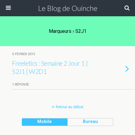
Le Blog de Ouinche
Marqueurs › S2J1
5 FÉVRIER 2015
Freeletics : Semaine 2 Jour 1 |
S2J1 | W2D1
1 RÉPONSE
Retour au début
Mobile
Bureau