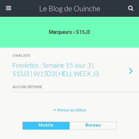
Le Blog de Ouinche
Marqueurs › S15J3
5 MAI 2015
Freeletics : Semaine 15 Jour 3 |
S15J3 | W15D3| HELL WEEK J3
AUCUNE RÉPONSE
Retour au début
Mobile
Bureau