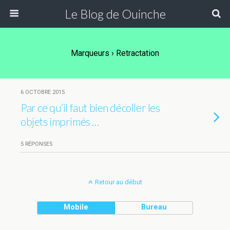
Le Blog de Ouinche
Marqueurs › Retractation
6 OCTOBRE 2015
Par ce qu’il faut bien décoller les
objets imprimés …
5 RÉPONSES
Retour au début
Mobile
Bureau