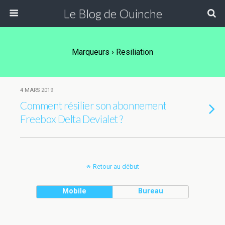
Le Blog de Ouinche
Marqueurs › Resiliation
4 MARS 2019
Comment résilier son abonnement
Freebox Delta Devialet ?
Retour au début
Mobile
Bureau