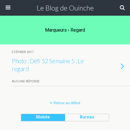
Le Blog de Ouinche
Marqueurs › Regard
5 FÉVRIER 2017
Photo : Défi 52 Semaine 5 : Le
regard
AUCUNE RÉPONSE
Retour au début
Mobile
Bureau